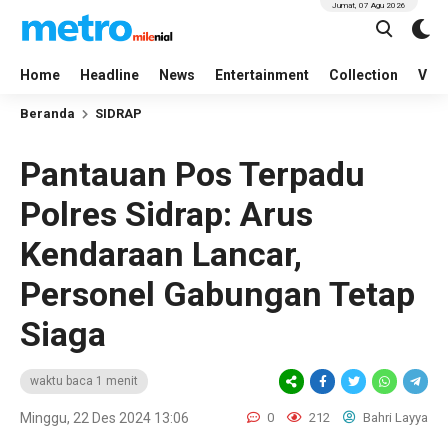
Jumat, 07 Agu 2026
Home
Headline
News
Entertainment
Collection
Vid
Beranda
SIDRAP
Pantauan Pos Terpadu
Polres Sidrap: Arus
Kendaraan Lancar,
Personel Gabungan Tetap
Siaga
waktu baca 1 menit
Minggu, 22 Des 2024 13:06
0
212
Bahri Layya