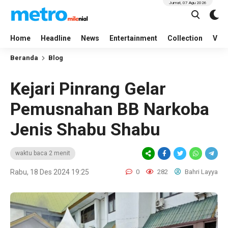
Jumat, 07 Agu 2026
Home
Headline
News
Entertainment
Collection
Vid
Beranda
Blog
Kejari Pinrang Gelar
Pemusnahan BB Narkoba
Jenis Shabu Shabu
waktu baca 2 menit
Rabu, 18 Des 2024 19:25
0
282
Bahri Layya