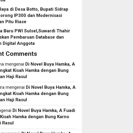
roe
aya di Desa Botto, Bupati Sidrap
Dorong IP300 dan Modernisasi
an Pitu Riase
 Baru PWI Sulsel,Suwardi Thahir
askan Pembaruan Database dan
 Digital Anggota
nt Comments
ma
mengenai
Di Novel Buya Hamka, A
Angkat Kisah Hamka dengan Bung
an Haji Rasul
ira
mengenai
Di Novel Buya Hamka, A
Angkat Kisah Hamka dengan Bung
an Haji Rasul
genai
Di Novel Buya Hamka, A Fuadi
 Kisah Hamka dengan Bung Karno
i Rasul