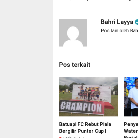
Bahri Layya
Pos lain oleh Bah
Pos terkait
Batuapi FC Rebut Piala
Penye
Bergilir Punter Cup I
Water
Berja