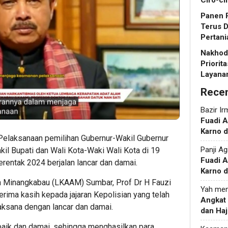
Ciro-ci
Panen R
Terus 
Pertani
Nakhoda
Priorit
Layanan
Rece
Bazir Ir
Fuadi 
Karno d
Pelaksanaan pemilihan Gubernur-Wakil Gubernur
Panji Ag
l Bupati dan Wali Kota-Waki Wali Kota di 19
Fuadi 
rentak 2024 berjalan lancar dan damai.
Karno d
 Minangkabau (LKAAM) Sumbar, Prof Dr H Fauzi
Yah
men
rima kasih kepada jajaran Kepolisian yang telah
Angkat
ksana dengan lancar dan damai.
dan Haj
 baik dan damai, sehingga menghasilkan para