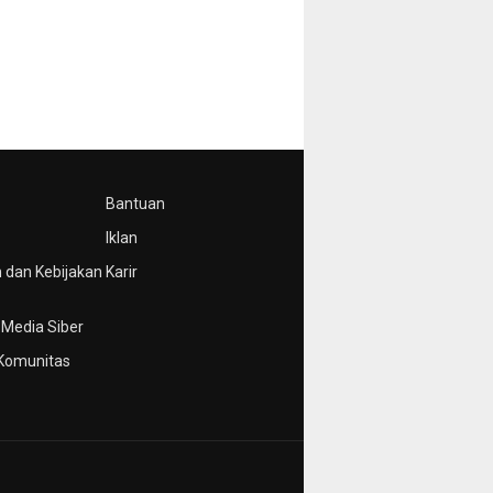
Bantuan
Iklan
 dan Kebijakan
Karir
Media Siber
Komunitas