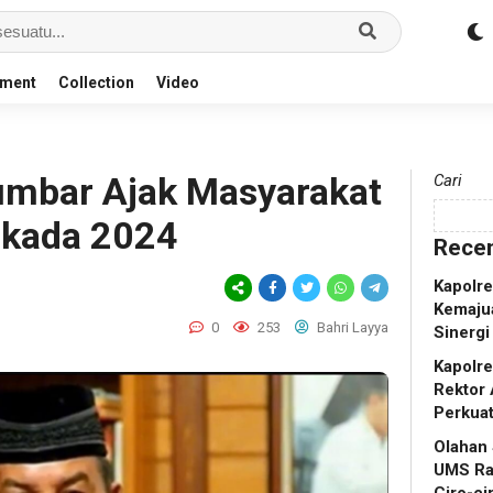
nment
Collection
Video
mbar Ajak Masyarakat
Cari
ilkada 2024
Recen
Kapolr
Kemaju
0
253
Bahri Layya
Sinergi
Kapolr
Rektor 
Perkua
Olahan
UMS Ra