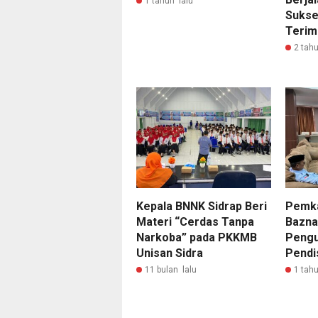
1 tahun lalu
Sukse
Terim
2 tahu
Kepala BNNK Sidrap Beri
Pemka
Materi “Cerdas Tanpa
Bazna
Narkoba” pada PKKMB
Pengu
Unisan Sidra
Pendi
11 bulan lalu
1 tahu