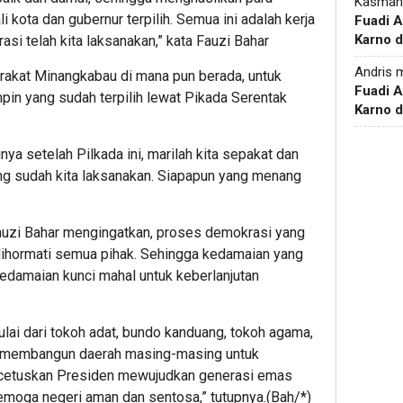
Kasman
i kota dan gubernur terpilih. Semua ini adalah kerja
Fuadi 
Karno d
i telah kita laksanakan,” kata Fauzi Bahar
Andris
m
rakat Minangkabau di mana pun berada, untuk
Fuadi 
n yang sudah terpilih lewat Pikada Serentak
Karno d
nya setelah Pilkada ini, marilah kita sepakat dan
ang sudah kita laksanakan. Siapapun yang menang
auzi Bahar mengingatkan, proses demokrasi yang
 dihormati semua pihak. Sehingga kedamaian yang
 kedamaian kunci mahal untuk keberlanjutan
lai dari tokoh adat, bundo kanduang, tokoh agama,
u membangun daerah masing-masing untuk
icetuskan Presiden mewujudkan generasi emas
Semoga negeri aman dan sentosa,” tutupnya.(Bah/*)