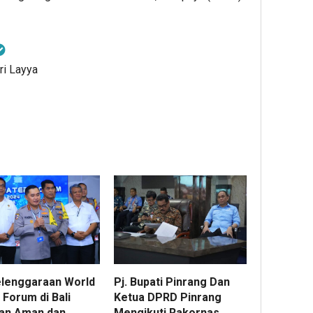
ri Layya
lenggaraan World
Pj. Bupati Pinrang Dan
 Forum di Bali
Ketua DPRD Pinrang
lan Aman dan
Mengikuti Rakornas