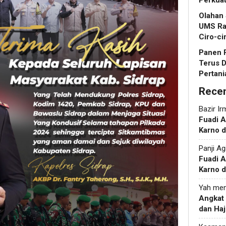
Perkua
Olahan
UMS Ra
Ciro-ci
Panen R
Terus 
Pertani
Rece
Bazir Ir
Fuadi 
Karno d
Panji Ag
Fuadi 
Karno d
Yah
men
Angkat
dan Haj