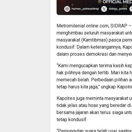
Metromilenial online com, SIDRAP –
menghimbau seluruh masyarakat untu
masyarakat (Kamtibmas) pasca pemu
kondusif. Dalam keterangannya, Kapo
dalam proses demokrasi dan menyer
“Kami mengucapkan terima kasih ke
hak pilihnya dengan tertib. Mari kita
memecah belah. Perbedaan pilihan a
tetap harus kita jaga,” ungkap Kapolr
Kapolres juga meminta masyarakat u
tidak jelas atau hoax yang beredar d
bersama jajaran akan terus siaga un
tetap kondusif.
“Pemungutan suara telah usai saatny