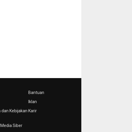
Bantuan
Iklan
 dan Kebijakan
Karir
Media Siber