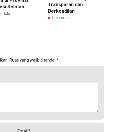
n di Provinsi
Transparan dan
esi Selatan
Berkeadilan
n lalu
1 tahun lalu
ikan.
Ruas yang wajib ditandai
*
Email
*