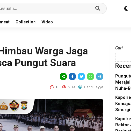
nment
Collection
Video
 Himbau Warga Jaga
Cari
sca Pungut Suara
Recen
Punguta
Merajal
0
209
Bahri Layya
Nuha-B
Kapolr
Kemaju
Sinergi
Kapolr
Rektor 