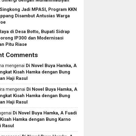
t Sinergi dengan Muhammadiyah
 Singkong Jadi MPASI, Program KKN
ppang Disambut Antusias Warga
roe
aya di Desa Botto, Bupati Sidrap
Dorong IP300 dan Modernisasi
an Pitu Riase
nt Comments
ma
mengenai
Di Novel Buya Hamka, A
Angkat Kisah Hamka dengan Bung
an Haji Rasul
ira
mengenai
Di Novel Buya Hamka, A
Angkat Kisah Hamka dengan Bung
an Haji Rasul
genai
Di Novel Buya Hamka, A Fuadi
 Kisah Hamka dengan Bung Karno
i Rasul