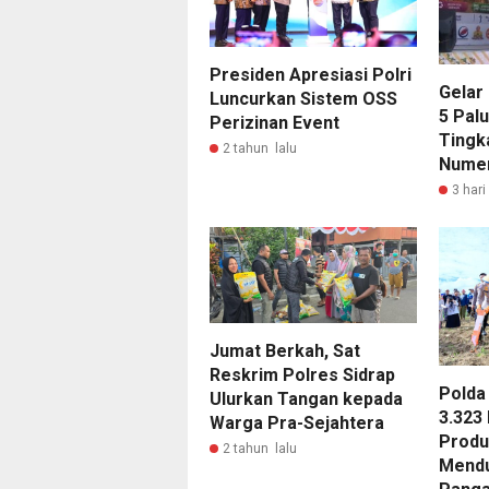
Presiden Apresiasi Polri
Gelar
Luncurkan Sistem OSS
5 Pal
Perizinan Event
Tingk
2 tahun lalu
Numer
3 hari
Jumat Berkah, Sat
Reskrim Polres Sidrap
Polda
Ulurkan Tangan kepada
3.323
Warga Pra-Sejahtera
Produ
2 tahun lalu
Mendu