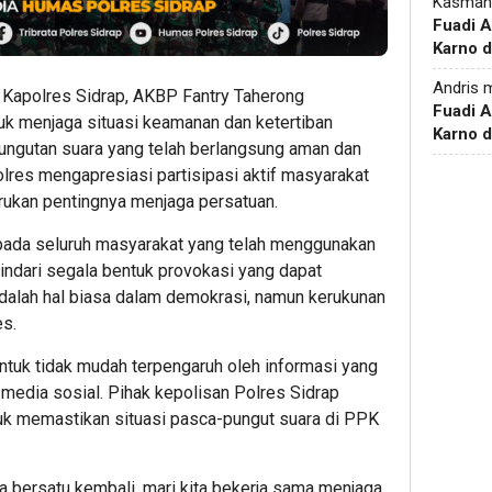
Kasman
Fuadi 
Karno d
Andris
m
 Kapolres Sidrap, AKBP Fantry Taherong
Fuadi 
k menjaga situasi keamanan dan ketertiban
Karno d
ngutan suara yang telah berlangsung aman dan
lres mengapresiasi partisipasi aktif masyarakat
ukan pentingnya menjaga persatuan.
pada seluruh masyarakat yang telah menggunakan
 hindari segala bentuk provokasi yang dapat
dalah hal biasa dalam demokrasi, namun kerukunan
es.
ntuk tidak mudah terpengaruh oleh informasi yang
i media sosial. Pihak kepolisan Polres Sidrap
tuk memastikan situasi pasca-pungut suara di PPK
a bersatu kembali, mari kita bekerja sama menjaga