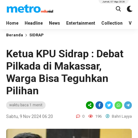
Jumat, 07 Agu 2026
Home
Headline
News
Entertainment
Collection
Vid
Beranda
SIDRAP
Ketua KPU Sidrap : Debat
Pilkada di Makassar,
Warga Bisa Teguhkan
Pilihan
waktu baca 1 menit
Sabtu, 9 Nov 2024 06:20
0
196
Bahri Layya