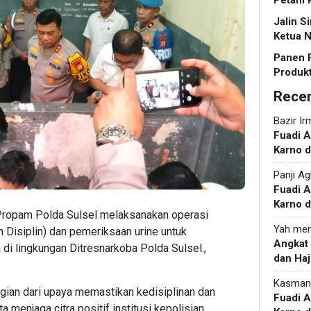
Petani 
Jalin S
Ketua N
Panen 
Produkt
Rece
Bazir Ir
Fuadi 
Karno d
Panji Ag
Fuadi 
Karno d
 Propam Polda Sulsel melaksanakan operasi
Yah
men
 Disiplin) dan pemeriksaan urine untuk
Angkat
i lingkungan Ditresnarkoba Polda Sulsel.,
dan Haj
Kasman
agian dari upaya memastikan kedisiplinan dan
Fuadi 
a menjaga citra positif institusi kepolisian.