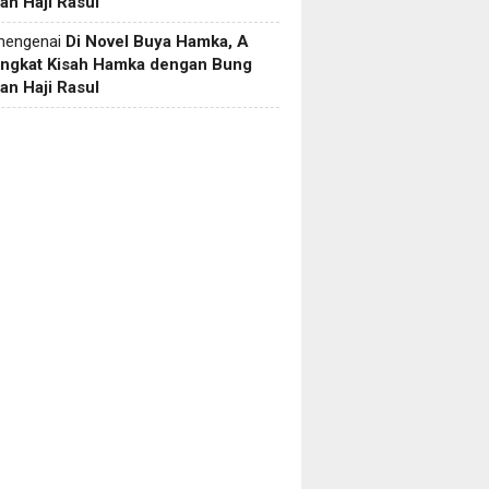
an Haji Rasul
engenai
Di Novel Buya Hamka, A
Angkat Kisah Hamka dengan Bung
an Haji Rasul