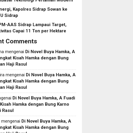
Kuasai Teknologi Pertanian Modern
inergi, Kapolres Sidrap Sowan ke
U Sidrap
PM-AAS Sidrap Lampaui Target,
ivitas Capai 11 Ton per Hektare
nt Comments
ma
mengenai
Di Novel Buya Hamka, A
Angkat Kisah Hamka dengan Bung
an Haji Rasul
ira
mengenai
Di Novel Buya Hamka, A
Angkat Kisah Hamka dengan Bung
an Haji Rasul
genai
Di Novel Buya Hamka, A Fuadi
 Kisah Hamka dengan Bung Karno
i Rasul
mengenai
Di Novel Buya Hamka, A
Angkat Kisah Hamka dengan Bung