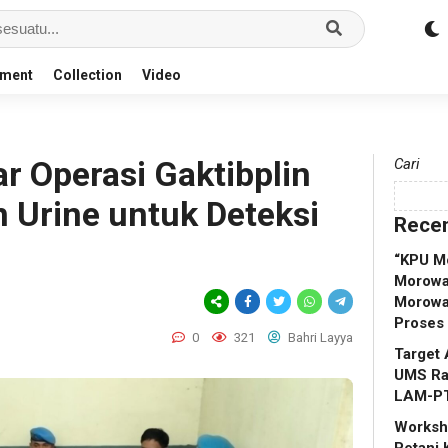
nment
Collection
Video
ar Operasi Gaktibplin
Cari
 Urine untuk Deteksi
Recen
“KPU M
Morowal
Morowa
Proses
0
321
Bahri Layya
Target 
UMS Rap
LAM-P
Worksho