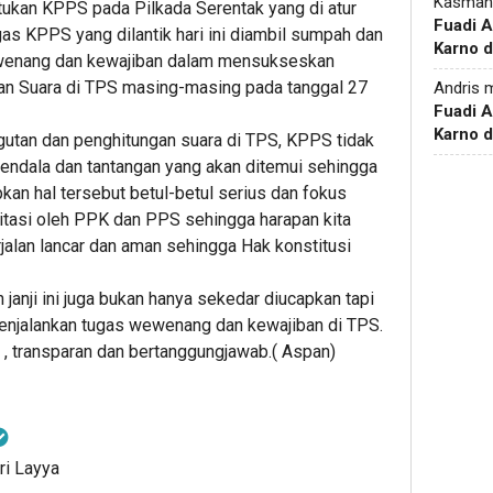
Kasman
ukan KPPS pada Pilkada Serentak yang di atur
Fuadi 
s KPPS yang dilantik hari ini diambil sumpah dan
Karno d
wewenang dan kewajiban dalam mensukseskan
an Suara di TPS masing-masing pada tanggal 27
Andris
m
Fuadi 
Karno d
tan dan penghitungan suara di TPS, KPPS tidak
endala dan tantangan yang akan ditemui sehingga
n hal tersebut betul-betul serius dan fokus
itasi oleh PPK dan PPS sehingga harapan kita
rjalan lancar dan aman sehingga Hak konstitusi
nji ini juga bukan hanya sekedar diucapkan tapi
enjalankan tugas wewenang dan kewajiban di TPS.
l , transparan dan bertanggungjawab.( Aspan)
ri Layya