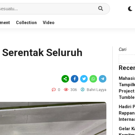
nment
Collection
Video
 Serentak Seluruh
Cari
Recen
Mahasis
Tampilk
0
306
Bahri Layya
Project
Tumble
Hadiri
Rappang
Interna
Gelar K