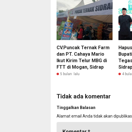
CV.Puncak Ternak Farm
Hapus
dan PT. Cahaya Mario
Bupati
Ikut Kirim Telur MBG di
Tegas
FTT di Mogan, Sidrap
Sidra
5 bulan lalu
4 bula
Tidak ada komentar
Tinggalkan Balasan
Alamat email Anda tidak akan dipublikas
Komentar
*