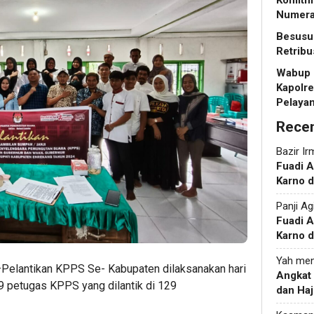
Komitme
Numera
Besusu 
Retrib
Wabup 
Kapolre
Pelayan
Rece
Bazir Ir
Fuadi 
Karno d
Panji Ag
Fuadi 
Karno d
Yah
men
—Pelantikan KPPS Se- Kabupaten dilaksanakan hari
Angkat
9 petugas KPPS yang dilantik di 129
dan Haj