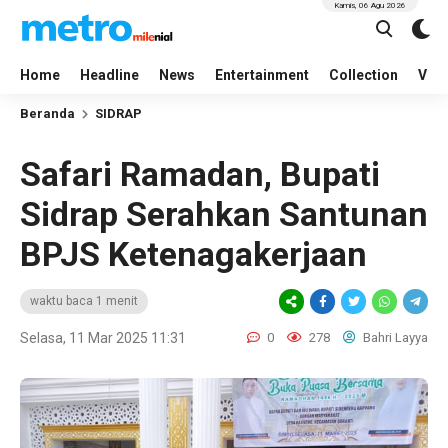
Kamis, 06 Agu 2026
Home
Headline
News
Entertainment
Collection
Vid
Beranda
SIDRAP
Safari Ramadan, Bupati
Sidrap Serahkan Santunan
BPJS Ketenagakerjaan
waktu baca 1 menit
Selasa, 11 Mar 2025 11:31
0
278
Bahri Layya