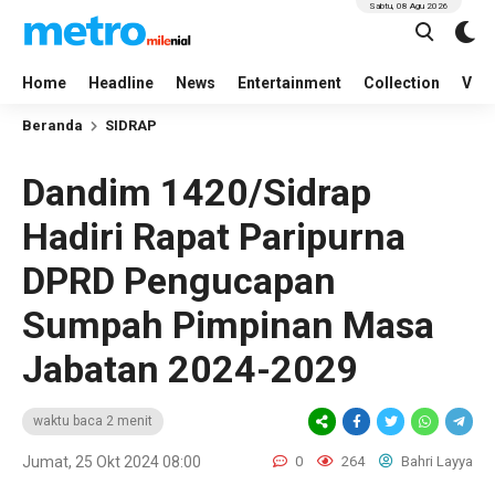
Sabtu, 08 Agu 2026
Home
Headline
News
Entertainment
Collection
Vid
Beranda
SIDRAP
Dandim 1420/Sidrap
Hadiri Rapat Paripurna
DPRD Pengucapan
Sumpah Pimpinan Masa
Jabatan 2024-2029
waktu baca 2 menit
Jumat, 25 Okt 2024 08:00
0
264
Bahri Layya