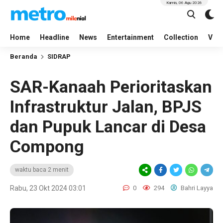
Kamis, 06 Agu 2026
Home
Headline
News
Entertainment
Collection
Vid
Beranda
SIDRAP
SAR-Kanaah Perioritaskan
Infrastruktur Jalan, BPJS
dan Pupuk Lancar di Desa
Compong
waktu baca 2 menit
Rabu, 23 Okt 2024 03:01
0
294
Bahri Layya