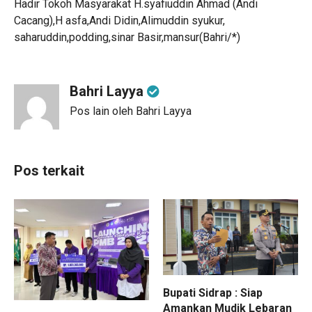
Hadir Tokoh Masyarakat H.syafiuddin Ahmad (Andi
Cacang),H asfa,Andi Didin,Alimuddin syukur,
saharuddin,podding,sinar Basir,mansur(Bahri/*)
Bahri Layya
Pos lain oleh Bahri Layya
Pos terkait
Bupati Sidrap : Siap
Amankan Mudik Lebaran