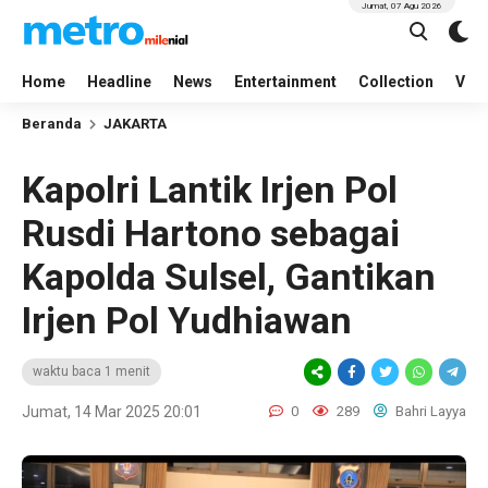
Jumat, 07 Agu 2026
Home
Headline
News
Entertainment
Collection
Vid
Beranda
JAKARTA
Kapolri Lantik Irjen Pol
Rusdi Hartono sebagai
Kapolda Sulsel, Gantikan
Irjen Pol Yudhiawan
waktu baca 1 menit
Jumat, 14 Mar 2025 20:01
0
289
Bahri Layya