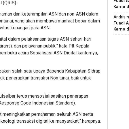
Fuadi 
 (QRIS).
Karno d
mahaman dan keterampilan ASN dan non-ASN dalam
Andris
m
nontunai, yang akan membawa manfaat besar dalam
Fuadi 
vitas keuangan para ASN.
Karno d
ital dalam pelaksanaan tugas ASN sehari-hari
ransi, dan pelayanan publik,” kata Plt Kepala
embuka acara Sosialisasi ASN Digital kantornya,
upakan salah satu upaya Bapenda Kabupaten Sidrap
k penerapkan transaksi Non tunai, baik untuk
ulselbar terus mensosialisasikan penerapan
 Response Code Indonesian Standard).
pat meningkatkan pemahaman seluruh ASN serta
nologi transaksi digital ke masyarakat,” harapnya.