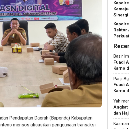
Kapolr
Kemaju
Sinergi
Kapolr
Rektor 
Perkua
Rece
Bazir Ir
Fuadi 
Karno d
Panji Ag
Fuadi 
Karno d
Yah
men
Angkat
dan Haj
Badan Pendapatan Daerah (Bapenda) Kabupaten
Kasman
 intens mensosialisasikan penggunaan transaksi