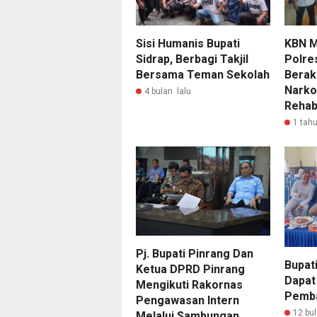
Sisi Humanis Bupati
KBN 
Sidrap, Berbagi Takjil
Polre
Bersama Teman Sekolah
Berak
Narko
4 bulan lalu
Rehabi
1 tahu
Pj. Bupati Pinrang Dan
Bupat
Ketua DPRD Pinrang
Dapat
Mengikuti Rakornas
Pemb
Pengawasan Intern
12 bul
Melalui Sambungan