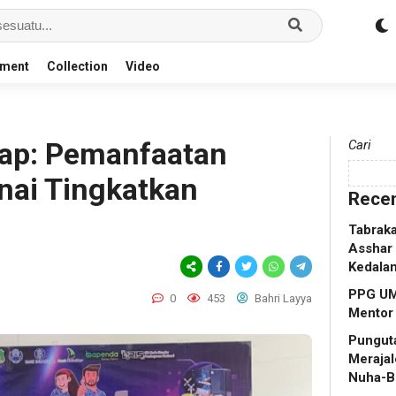
nment
Collection
Video
rap: Pemanfaatan
Cari
nai Tingkatkan
Recen
Tabraka
Asshar 
Kedala
PPG UM
0
453
Bahri Layya
Mentor
Punguta
Merajal
Nuha-B