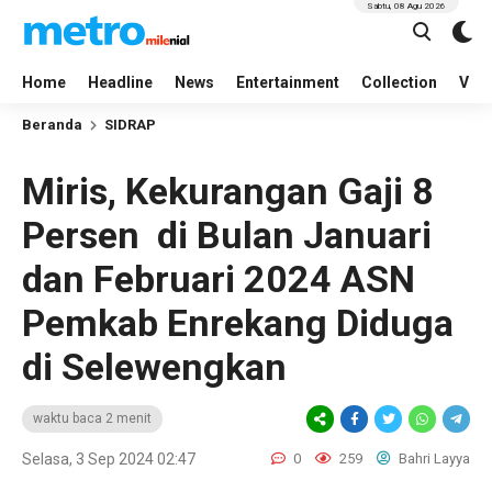
Sabtu, 08 Agu 2026
Home
Headline
News
Entertainment
Collection
Vid
Beranda
SIDRAP
Miris, Kekurangan Gaji 8
Persen di Bulan Januari
dan Februari 2024 ASN
Pemkab Enrekang Diduga
di Selewengkan
waktu baca 2 menit
Selasa, 3 Sep 2024 02:47
0
259
Bahri Layya