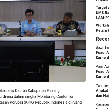
Proses
Target 
UMS Rap
LAM-P
Worksho
Petani 
Rece
Bazir Ir
Fuadi 
Karno d
Panji Ag
Fuadi 
Karno d
Yah
men
ekretaris Daerah Kabupaten Pinrang,
Angkat
dan Haj
rdinasi dalam rangka Monitoring Center for
san Korupsi (KPK) Republik Indonesia di ruang
Kasman
.