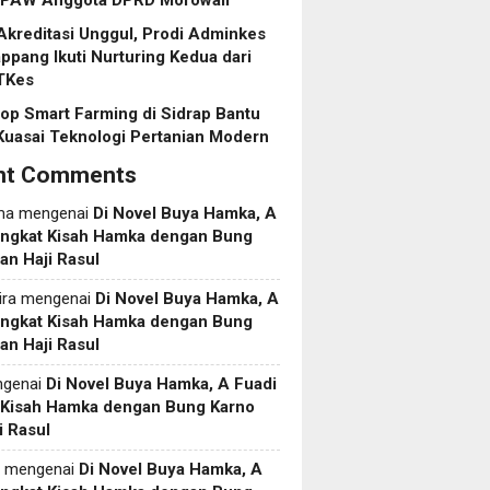
 PAW Anggota DPRD Morowali”
Akreditasi Unggul, Prodi Adminkes
pang Ikuti Nurturing Kedua dari
TKes
p Smart Farming di Sidrap Bantu
Kuasai Teknologi Pertanian Modern
nt Comments
ma
mengenai
Di Novel Buya Hamka, A
Angkat Kisah Hamka dengan Bung
an Haji Rasul
ira
mengenai
Di Novel Buya Hamka, A
Angkat Kisah Hamka dengan Bung
an Haji Rasul
genai
Di Novel Buya Hamka, A Fuadi
 Kisah Hamka dengan Bung Karno
i Rasul
mengenai
Di Novel Buya Hamka, A