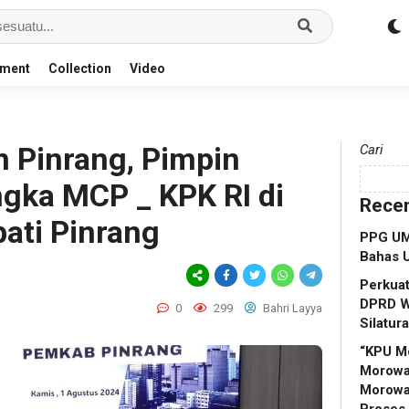
nment
Collection
Video
 Pinrang, Pimpin
Cari
gka MCP _ KPK RI di
Recen
ati Pinrang
PPG UM
Bahas 
Perkuat
DPRD W
0
299
Bahri Layya
Silatur
“KPU M
Morowal
Morowa