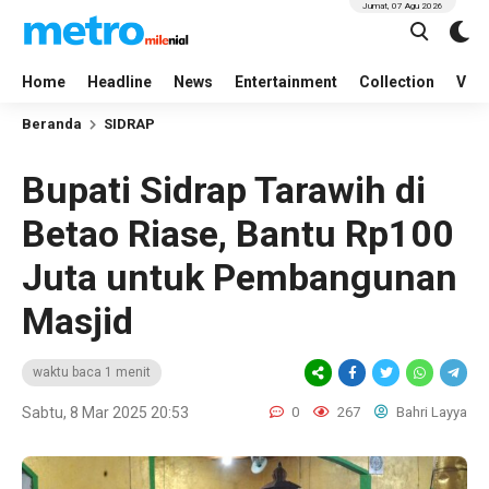
Jumat, 07 Agu 2026
Home
Headline
News
Entertainment
Collection
Vid
Beranda
SIDRAP
Bupati Sidrap Tarawih di
Betao Riase, Bantu Rp100
Juta untuk Pembangunan
Masjid
waktu baca 1 menit
Sabtu, 8 Mar 2025 20:53
0
267
Bahri Layya