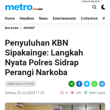
Sabtu, 08 Agu 2026
Home
Headline
News
Entertainment
Collection
Vid
Beranda
SIDRAP
Penyuluhan KBN
Sipakainge: Langkah
Nyata Polres Sidrap
Perangi Narkoba
waktu baca 2 menit
Selasa, 23 Jul 2024 11:23
0
206
Bahri Layya