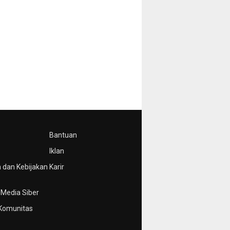
Bantuan
Iklan
 dan Kebijakan
Karir
Media Siber
Komunitas