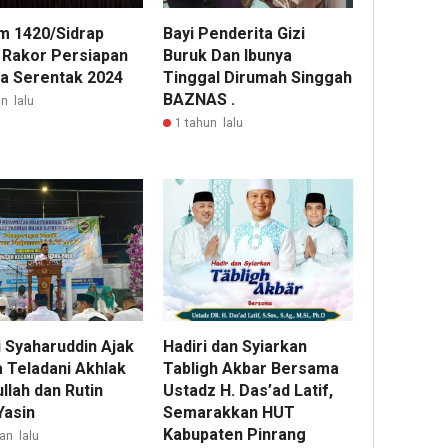
Bayi Penderita Gizi
m 1420/Sidrap
Buruk Dan Ibunya
i Rakor Persiapan
Tinggal Dirumah Singgah
da Serentak 2024
BAZNAS .
n lalu
1 tahun lalu
i Syaharuddin Ajak
Hadiri dan Syiarkan
 Teladani Akhlak
Tabligh Akbar Bersama
llah dan Rutin
Ustadz H. Das’ad Latif,
Yasin
Semarakkan HUT
Kabupaten Pinrang
an lalu