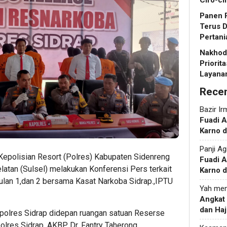
Ciro-ci
Panen R
Terus 
Pertani
Nakhoda
Priorit
Layanan
Rece
Bazir Ir
Fuadi 
Karno d
Panji Ag
Kepolisian Resort (Polres) Kabupaten Sidenreng
Fuadi 
latan (Sulsel) melakukan Konferensi Pers terkait
Karno d
lan 1,dan 2 bersama Kasat Narkoba Sidrap.,IPTU
Yah
men
Angkat
dan Haj
Mapolres Sidrap didepan ruangan satuan Reserse
lres Sidrap, AKBP Dr. Fantry Taherong,