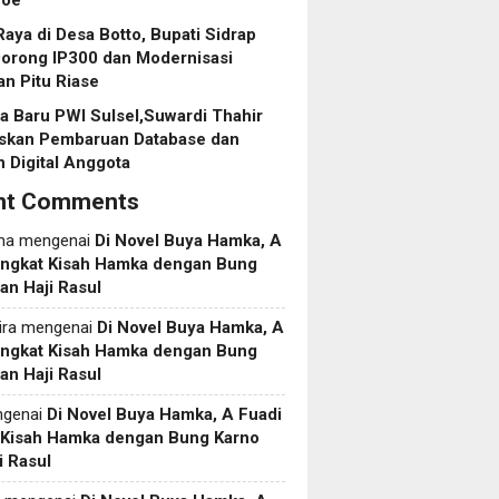
roe
aya di Desa Botto, Bupati Sidrap
Dorong IP300 dan Modernisasi
an Pitu Riase
 Baru PWI Sulsel,Suwardi Thahir
askan Pembaruan Database dan
 Digital Anggota
nt Comments
ma
mengenai
Di Novel Buya Hamka, A
Angkat Kisah Hamka dengan Bung
an Haji Rasul
ira
mengenai
Di Novel Buya Hamka, A
Angkat Kisah Hamka dengan Bung
an Haji Rasul
genai
Di Novel Buya Hamka, A Fuadi
 Kisah Hamka dengan Bung Karno
i Rasul