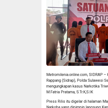
Metromilenia.online.com, SIDRAP – 
Rappang (Sidrap), Polda Sulawesi Se
mengungkapan kasus Narkotika Triwu
M.Fatria Pratama, S.Tr.K,S.IK
Press Rilis itu digelar di halaman 
Narkoba yang dipimpin langsung Kapo