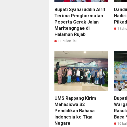
Bupati Syaharuddin Alrif
Dandi
Terima Penghormatan
Hadir
Peserta Gerak Jalan
Pilka
Maritengngae di
1 tahu
Halaman Rujab
11 bulan lalu
UMS Rappang Kirim
Bupat
Mahasiswa S2
Warga
Pendidikan Bahasa
Rasulu
Indonesia ke Tiga
Baca 
Negara
10 bul