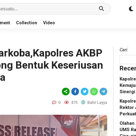
nment
Collection
Video
arkoba,Kapolres AKBP
Cari
rong Bentuk Keseriusan
Recen
ba
Kapolr
Kemaju
Sinergi
Kapolr
0
475
Bahri Layya
Rektor 
Perkua
Olahan
UMS Ra