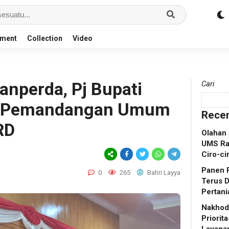
nment
Collection
Video
anperda, Pj Bupati
Cari
pi Pemandangan Umum
Recen
RD
Olahan
UMS Ra
Ciro-ci
Panen R
0
265
Bahri Layya
Terus 
Pertani
Nakhoda
Priorit