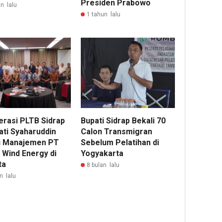
Presiden Prabowo
n lalu
1 tahun lalu
erasi PLTB Sidrap
Bupati Sidrap Bekali 70
pati Syaharuddin
Calon Transmigran
 Manajemen PT
Sebelum Pelatihan di
 Wind Energy di
Yogyakarta
ta
8 bulan lalu
n lalu