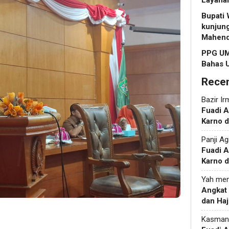
Layanan
Bupati
kunjun
Mahendr
PPG UM
Bahas 
Rece
Bazir Ir
Fuadi 
Karno d
Panji Ag
Fuadi 
Karno d
Yah
men
Angkat
dan Haj
Kasman