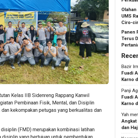
Perkua
Olahan
UMS Ra
Ciro-ci
Panen R
Terus 
Pertani
Rece
Bazir Ir
Fuadi 
Karno d
Panji Ag
Rutan Kelas IIB Sidenreng Rappang Kanwil
Fuadi 
tan Pembinaan Fisik, Mental, dan Disiplin
Karno d
 dan kekompakan petugas yang berkualitas dan
Yah
men
Angkat
dan Haj
 disiplin (FMD) merupakan kombinasi latihan
 disiplin yang bertujuan untuk pembentukan