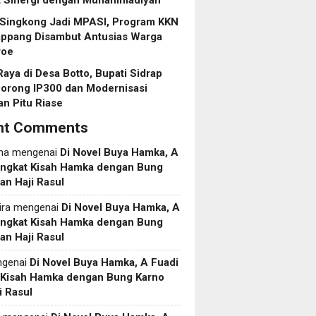
t Sinergi dengan Muhammadiyah
 Singkong Jadi MPASI, Program KKN
ppang Disambut Antusias Warga
roe
aya di Desa Botto, Bupati Sidrap
Dorong IP300 dan Modernisasi
an Pitu Riase
nt Comments
ma
mengenai
Di Novel Buya Hamka, A
Angkat Kisah Hamka dengan Bung
an Haji Rasul
ira
mengenai
Di Novel Buya Hamka, A
Angkat Kisah Hamka dengan Bung
an Haji Rasul
genai
Di Novel Buya Hamka, A Fuadi
 Kisah Hamka dengan Bung Karno
i Rasul