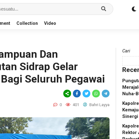
nment
Collection
Video
mampuan Dan
Cari
tan Sidrap Gelar
Recen
Bagi Seluruh Pegawai
Punguta
Merajal
Nuha-B
Kapolr
0
401
Bahri Layya
Kemaju
Sinergi
Kapolr
Rektor 