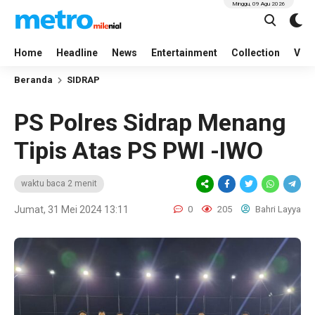
Minggu, 09 Agu 2026
Home
Headline
News
Entertainment
Collection
Vid
Beranda
SIDRAP
PS Polres Sidrap Menang
Tipis Atas PS PWI -IWO
waktu baca 2 menit
Jumat, 31 Mei 2024 13:11
0
205
Bahri Layya