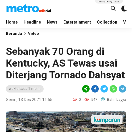
Kamis, 06 Agu 2026
Home
Headline
News
Entertainment
Collection
Vid
Beranda
Video
Sebanyak 70 Orang di
Kentucky, AS Tewas usai
Diterjang Tornado Dahsyat
waktu baca 1 menit
Senin, 13 Des 2021 11:55
0
547
Bahri Layya