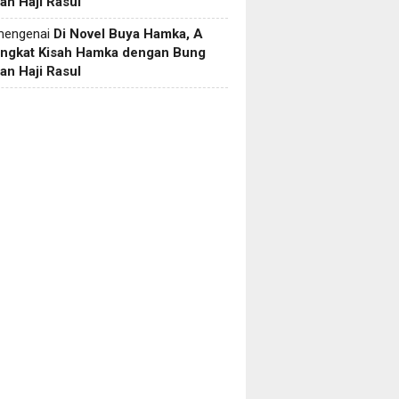
an Haji Rasul
engenai
Di Novel Buya Hamka, A
Angkat Kisah Hamka dengan Bung
an Haji Rasul