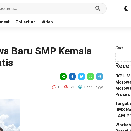
nment
Collection
Video
swa Baru SMP Kemala
Cari
tis
Recen
“KPU M
Morowal
0
71
Bahri Layya
Morowa
Proses
Target 
UMS Rap
LAM-P
Worksho