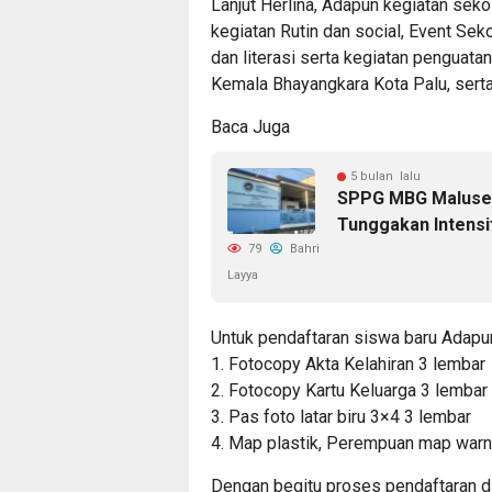
Lanjut Herlina, Adapun kegiatan seko
kegiatan Rutin dan social, Event Sek
dan literasi serta kegiatan penguata
Kemala Bhayangkara Kota Palu, serta
Baca Juga
5 bulan lalu
SPPG MBG Maluseta
Tunggakan Intensi
79
Bahri
Layya
Untuk pendaftaran siswa baru Adapun
1. Fotocopy Akta Kelahiran 3 lembar
2. Fotocopy Kartu Keluarga 3 lembar
3. Pas foto latar biru 3×4 3 lembar
4. Map plastik, Perempuan map warna 
Dengan begitu proses pendaftaran d