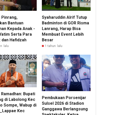
 Pinrang,
Syaharuddin Alrif Tutup
kan Bantuan
Badminton di GOR Risma
nan Kepada Anak -
Lanrang, Harap Bisa
Yatim Serta Para
Membuat Event Lebih
z dan Hafidzah
Besar
n lalu
1 tahun lalu
i Ramadhan: Bupati
Pembukaan Porsenijar
ng di Labolong Kec
Sulsel 2026 di Stadion
ro Sompe, Wabup di
Ganggawa Berlangsung
_Lappae Kec
Spektakuler, Ketua