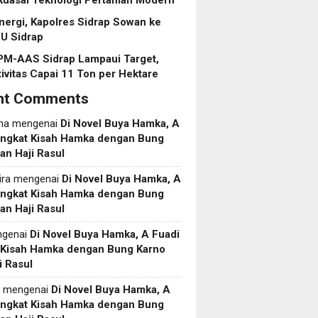
Kuasai Teknologi Pertanian Modern
inergi, Kapolres Sidrap Sowan ke
U Sidrap
PM-AAS Sidrap Lampaui Target,
ivitas Capai 11 Ton per Hektare
nt Comments
ma
mengenai
Di Novel Buya Hamka, A
Angkat Kisah Hamka dengan Bung
an Haji Rasul
ira
mengenai
Di Novel Buya Hamka, A
Angkat Kisah Hamka dengan Bung
an Haji Rasul
genai
Di Novel Buya Hamka, A Fuadi
 Kisah Hamka dengan Bung Karno
i Rasul
mengenai
Di Novel Buya Hamka, A
Angkat Kisah Hamka dengan Bung