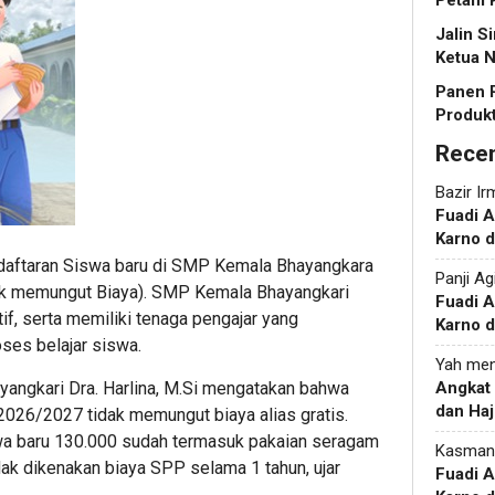
Petani 
Jalin S
Ketua N
Panen 
Produkt
Rece
Bazir Ir
Fuadi 
Karno d
daftaran Siswa baru di SMP Kemala Bhayangkara
Panji Ag
idak memungut Biaya). SMP Kemala Bhayangkari
Fuadi 
tif, serta memiliki tenaga pengajar yang
Karno d
ses belajar siswa.
Yah
men
ngkari Dra. Harlina, M.Si mengatakan bahwa
Angkat
dan Haj
 2026/2027 tidak memungut biaya alias gratis.
a baru 130.000 sudah termasuk pakaian seragam
Kasman
dak dikenakan biaya SPP selama 1 tahun, ujar
Fuadi 