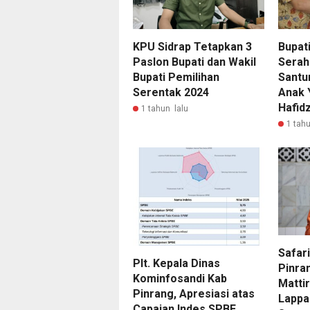
KPU Sidrap Tetapkan 3
Bupati
Paslon Bupati dan Wakil
Serah
Bupati Pemilihan
Santu
Serentak 2024
Anak 
Hafid
1 tahun lalu
1 tahu
Safar
Plt. Kepala Dinas
Pinra
Kominfosandi Kab
Matti
Pinrang, Apresiasi atas
Lappa
Capaian Indes SPBE