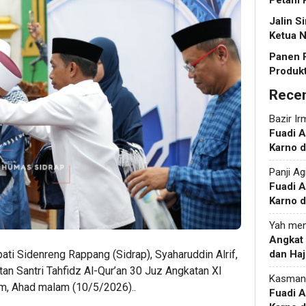
Petani 
Jalin S
Ketua N
Panen 
Produkt
Rece
Bazir Ir
Fuadi 
Karno d
Panji Ag
Fuadi 
Karno d
Yah
men
Angkat
ti Sidenreng Rappang (Sidrap), Syaharuddin Alrif,
dan Haj
n Santri Tahfidz Al-Qur’an 30 Juz Angkatan XI
Kasman
, Ahad malam (10/5/2026)..
Fuadi 