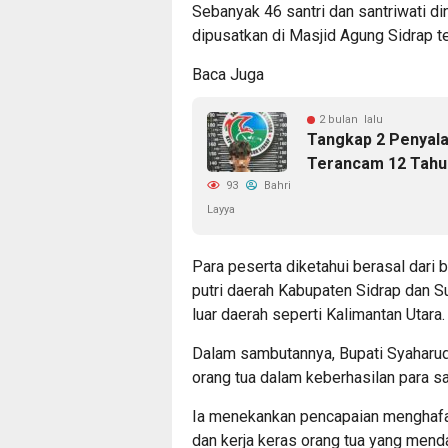
Sebanyak 46 santri dan santriwati d
dipusatkan di Masjid Agung Sidrap t
Baca Juga
2 bulan lalu
Tangkap 2 Penyala
Terancam 12 Tahu
93
Bahri
Layya
Para peserta diketahui berasal dari 
putri daerah Kabupaten Sidrap dan S
luar daerah seperti Kalimantan Utara.
Dalam sambutannya, Bupati Syaharudd
orang tua dalam keberhasilan para san
Ia menekankan pencapaian menghafal
dan kerja keras orang tua yang me