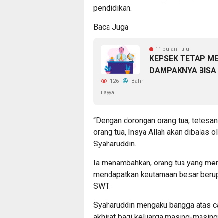
pendidikan.
Baca Juga
11 bulan lalu
KEPSEK TETAP M
DAMPAKNYA BISA
126
Bahri
Layya
“Dengan dorongan orang tua, tetesan 
orang tua, Insya Allah akan dibalas ol
Syaharuddin.
Ia menambahkan, orang tua yang men
mendapatkan keutamaan besar berupa
SWT.
Syaharuddin mengaku bangga atas cap
akhirat bagi keluarga masing-masing