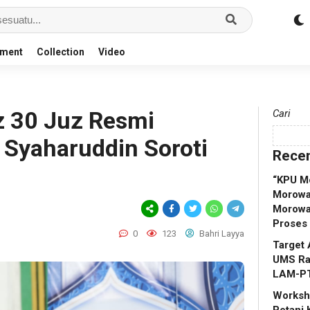
nment
Collection
Video
z 30 Juz Resmi
Cari
 Syaharuddin Soroti
Recen
“KPU M
Morowal
Morowa
Proses
0
123
Bahri Layya
Target 
UMS Rap
LAM-P
Worksho