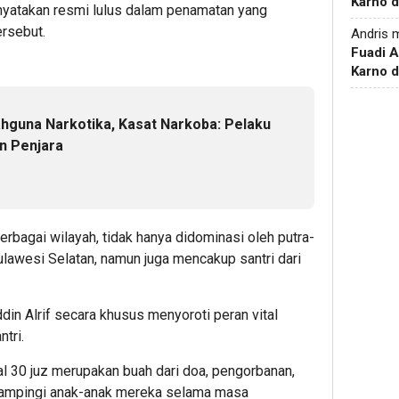
Karno d
inyatakan resmi lulus dalam penamatan yang
ersebut.
Andris
m
Fuadi 
Karno d
hguna Narkotika, Kasat Narkoba: Pelaku
n Penjara
berbagai wilayah, tidak hanya didominasi oleh putra-
ulawesi Selatan, namun juga mencakup santri dari
in Alrif secara khusus menyoroti peran vital
tri.
 30 juz merupakan buah dari doa, pengorbanan,
ndampingi anak-anak mereka selama masa