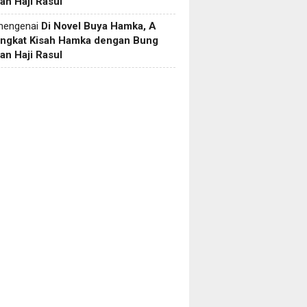
an Haji Rasul
engenai
Di Novel Buya Hamka, A
Angkat Kisah Hamka dengan Bung
an Haji Rasul