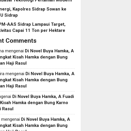
Kuasai Teknologi Pertanian Modern
inergi, Kapolres Sidrap Sowan ke
U Sidrap
PM-AAS Sidrap Lampaui Target,
ivitas Capai 11 Ton per Hektare
nt Comments
ma
mengenai
Di Novel Buya Hamka, A
Angkat Kisah Hamka dengan Bung
an Haji Rasul
ira
mengenai
Di Novel Buya Hamka, A
Angkat Kisah Hamka dengan Bung
an Haji Rasul
genai
Di Novel Buya Hamka, A Fuadi
 Kisah Hamka dengan Bung Karno
i Rasul
mengenai
Di Novel Buya Hamka, A
Angkat Kisah Hamka dengan Bung