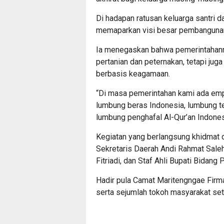
Di hadapan ratusan keluarga santri d
memaparkan visi besar pembangunan
Ia menegaskan bahwa pemerintahanny
pertanian dan peternakan, tetapi j
berbasis keagamaan.
“Di masa pemerintahan kami ada empa
lumbung beras Indonesia, lumbung te
lumbung penghafal Al-Qur’an Indonesi
Kegiatan yang berlangsung khidmat da
Sekretaris Daerah Andi Rahmat Sale
Fitriadi, dan Staf Ahli Bupati Bidan
Hadir pula Camat Maritengngae Firma
serta sejumlah tokoh masyarakat set