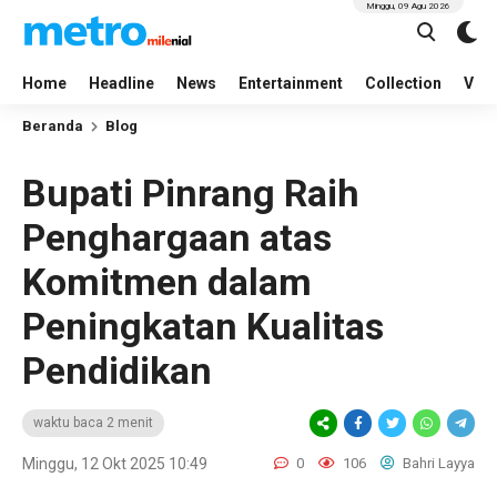
Minggu, 09 Agu 2026
Home
Headline
News
Entertainment
Collection
Vid
Beranda
Blog
Bupati Pinrang Raih
Penghargaan atas
Komitmen dalam
Peningkatan Kualitas
Pendidikan
waktu baca 2 menit
Minggu, 12 Okt 2025 10:49
0
106
Bahri Layya