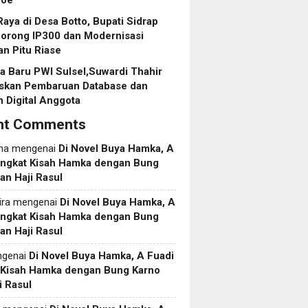
roe
aya di Desa Botto, Bupati Sidrap
Dorong IP300 dan Modernisasi
an Pitu Riase
 Baru PWI Sulsel,Suwardi Thahir
askan Pembaruan Database dan
 Digital Anggota
nt Comments
ma
mengenai
Di Novel Buya Hamka, A
Angkat Kisah Hamka dengan Bung
an Haji Rasul
ira
mengenai
Di Novel Buya Hamka, A
Angkat Kisah Hamka dengan Bung
an Haji Rasul
genai
Di Novel Buya Hamka, A Fuadi
 Kisah Hamka dengan Bung Karno
i Rasul