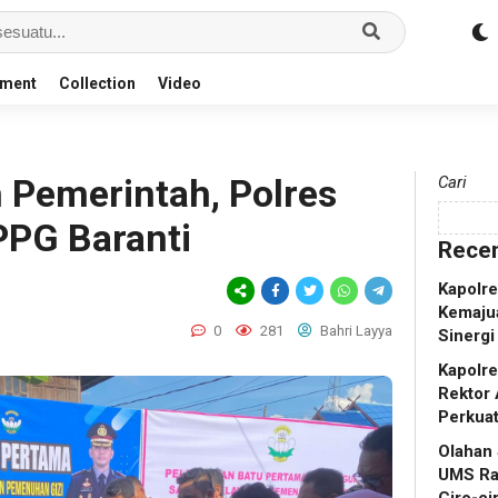
nment
Collection
Video
Pemerintah, Polres
Cari
PPG Baranti
Recen
Kapolr
Kemaju
0
281
Bahri Layya
Sinergi
Kapolr
Rektor 
Perkua
Olahan
UMS Ra