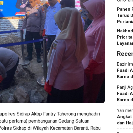
Ciro-ci
Panen R
Terus 
Pertani
Nakhoda
Priorit
Layanan
Rece
Bazir Ir
Fuadi 
Karno d
Panji Ag
Fuadi 
Karno d
Yah
men
Kapolres Sidrap Akbp Fantry Taherong menghadiri
Angkat
 batu pertama) pembangunan Gedung Satuan
dan Haj
lres Sidrap di Wilayah Kecamatan Baranti, Rabu