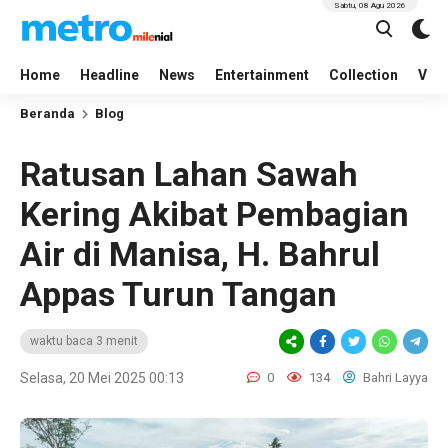
Sabtu, 08 Agu 2026
Home
Headline
News
Entertainment
Collection
Vid
Beranda
Blog
Ratusan Lahan Sawah
Kering Akibat Pembagian
Air di Manisa, H. Bahrul
Appas Turun Tangan
waktu baca 3 menit
Selasa, 20 Mei 2025 00:13
0
134
Bahri Layya