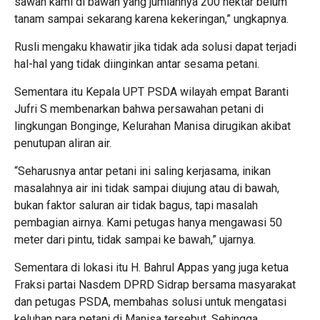
sawah kami di bawah yang jumlahnya 200 hektar belum
tanam sampai sekarang karena kekeringan,” ungkapnya.
Rusli mengaku khawatir jika tidak ada solusi dapat terjadi
hal-hal yang tidak diinginkan antar sesama petani.
Sementara itu Kepala UPT PSDA wilayah empat Baranti
Jufri S membenarkan bahwa persawahan petani di
lingkungan Bonginge, Kelurahan Manisa dirugikan akibat
penutupan aliran air.
“Seharusnya antar petani ini saling kerjasama, inikan
masalahnya air ini tidak sampai diujung atau di bawah,
bukan faktor saluran air tidak bagus, tapi masalah
pembagian airnya. Kami petugas hanya mengawasi 50
meter dari pintu, tidak sampai ke bawah,” ujarnya.
Sementara di lokasi itu H. Bahrul Appas yang juga ketua
Fraksi partai Nasdem DPRD Sidrap bersama masyarakat
dan petugas PSDA, membahas solusi untuk mengatasi
keluhan para petani di Manisa tersebut. Sehingga