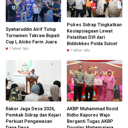
Polres Sidrap Tingkatkan
Syaharuddin Alrif Tutup
Kesiapsiagaan Lewat
Turnamen Takraw Bupati
Pelatihan DVI dari
Cup I, Alobo Farm Juara
Biddokkes Polda Sulsel
1 tahun lalu
1 tahun lalu
Rakor Jaga Desa 2026,
AKBP Muhammad Rosid
Pemkab Sidrap dan Kejari
Ridho Kapores Wajo
Perkuat Pengawasan
Berganti Tugas AKBP
Dana Desa
Douglas Mahenrajaya,