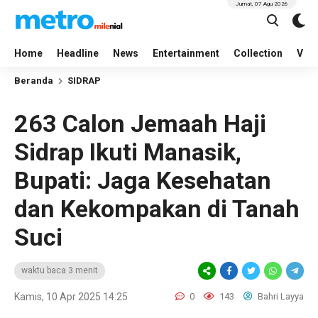
Jumat, 07 Agu 2026
Home
Headline
News
Entertainment
Collection
Vid
Beranda
SIDRAP
263 Calon Jemaah Haji
Sidrap Ikuti Manasik,
Bupati: Jaga Kesehatan
dan Kekompakan di Tanah
Suci
waktu baca 3 menit
Kamis, 10 Apr 2025 14:25
0
143
Bahri Layya