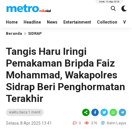
Senin, 10 Agu 2026
Home
Headline
News
Entertainment
Collection
Vid
Beranda
SIDRAP
Tangis Haru Iringi
Pemakaman Bripda Faiz
Mohammad, Wakapolres
Sidrap Beri Penghormatan
Terakhir
waktu baca 1 menit
Selasa, 8 Apr 2025 13:41
0
376
Bahri Layya