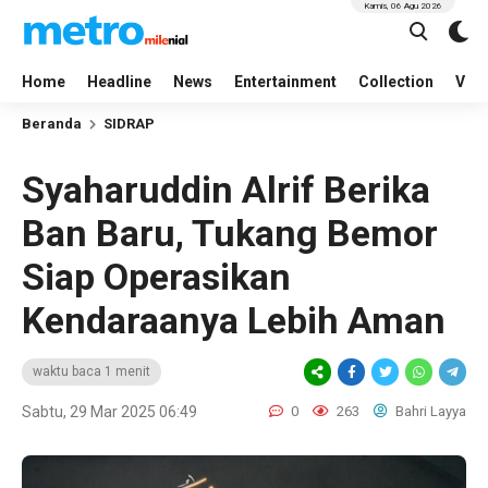
Kamis, 06 Agu 2026
Home
Headline
News
Entertainment
Collection
Vid
Beranda
SIDRAP
Syaharuddin Alrif Berika
Ban Baru, Tukang Bemor
Siap Operasikan
Kendaraanya Lebih Aman
waktu baca 1 menit
Sabtu, 29 Mar 2025 06:49
0
263
Bahri Layya