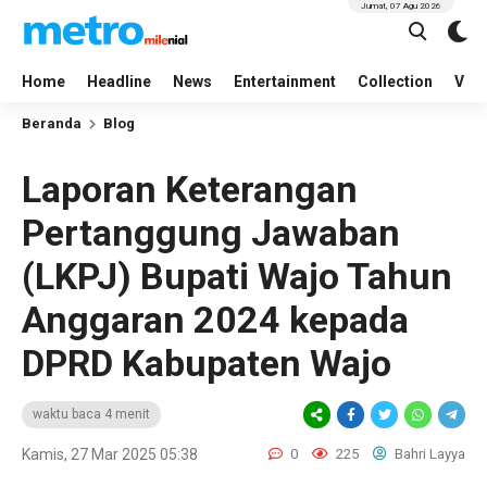
Jumat, 07 Agu 2026
Home
Headline
News
Entertainment
Collection
Vid
Beranda
Blog
Laporan Keterangan
Pertanggung Jawaban
(LKPJ) Bupati Wajo Tahun
Anggaran 2024 kepada
DPRD Kabupaten Wajo
waktu baca 4 menit
Kamis, 27 Mar 2025 05:38
0
225
Bahri Layya