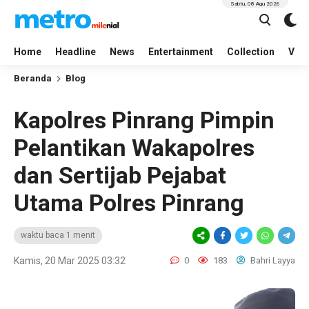
Sabtu, 08 Agu 2026
Home
Headline
News
Entertainment
Collection
Vid
Beranda
Blog
Kapolres Pinrang Pimpin
Pelantikan Wakapolres
dan Sertijab Pejabat
Utama Polres Pinrang
waktu baca 1 menit
Kamis, 20 Mar 2025 03:32
0
183
Bahri Layya