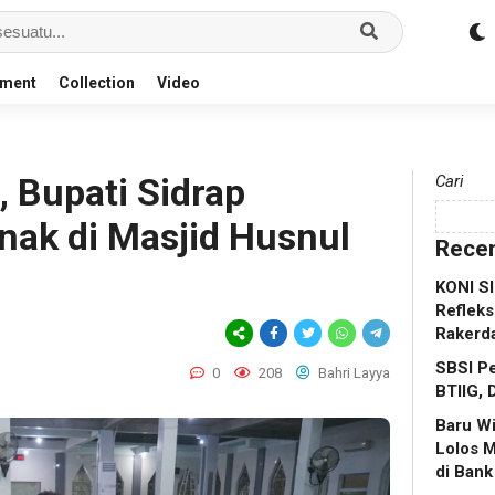
nment
Collection
Video
 Bupati Sidrap
Cari
ak di Masjid Husnul
Recen
KONI S
Refleks
Rakerd
SBSI Pe
0
208
Bahri Layya
BTIIG, 
Baru W
Lolos 
di Bank