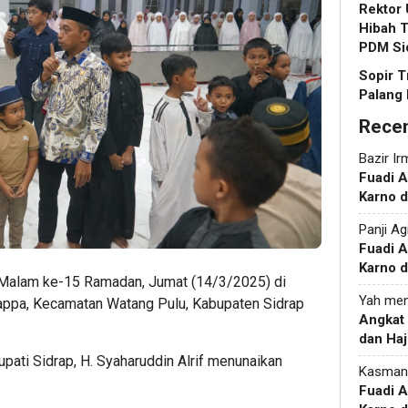
Rektor
Hibah T
PDM Si
Sopir T
Palang 
Rece
Bazir Ir
Fuadi 
Karno d
Panji Ag
Fuadi 
Karno d
Malam ke-15 Ramadan, Jumat (14/3/2025) di
Yah
men
lappa, Kecamatan Watang Pulu, Kabupaten Sidrap
Angkat
dan Haj
Bupati Sidrap, H. Syaharuddin Alrif menunaikan
Kasman
Fuadi 