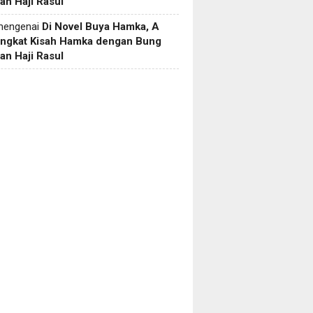
an Haji Rasul
engenai
Di Novel Buya Hamka, A
Angkat Kisah Hamka dengan Bung
an Haji Rasul