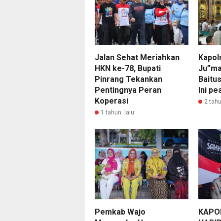
Jalan Sehat Meriahkan
Kapol
HKN ke-78, Bupati
Ju”ma
Pinrang Tekankan
Baitu
Pentingnya Peran
Ini pe
Koperasi
2 tahu
1 tahun lalu
Pemkab Wajo
KAPO