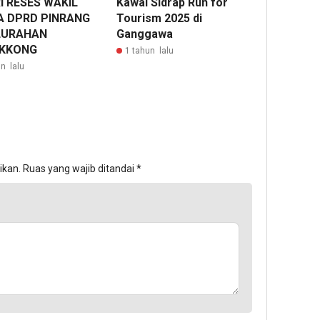
I RESES WAKIL
Kawal Sidrap Run for
A DPRD PINRANG
Tourism 2025 di
ELURAHAN
Ganggawa
KKONG
1 tahun lalu
n lalu
ikan.
Ruas yang wajib ditandai
*