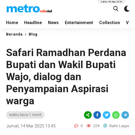
Sabtu, 08 Agu 2026
Home
Headline
News
Entertainment
Collection
Vid
Beranda
Blog
Safari Ramadhan Perdana
Bupati dan Wakil Bupati
Wajo, dialog dan
Penyampaian Aspirasi
warga
waktu baca 1 menit
Jumat, 14 Mar 2025 13:45
0
229
Bahri Layya