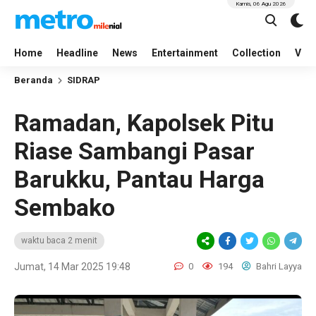
Kamis, 06 Agu 2026
Home
Headline
News
Entertainment
Collection
Vid
Beranda
SIDRAP
Ramadan, Kapolsek Pitu
Riase Sambangi Pasar
Barukku, Pantau Harga
Sembako
waktu baca 2 menit
Jumat, 14 Mar 2025 19:48
0
194
Bahri Layya