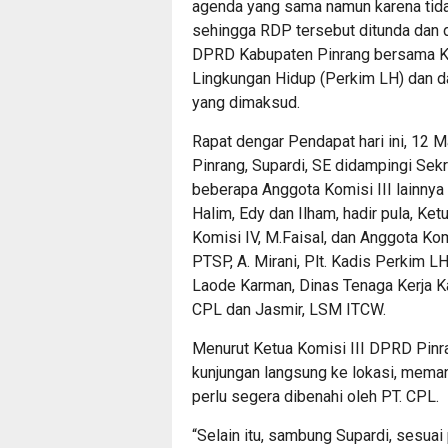
agenda yang sama namun karena tida
sehingga RDP tersebut ditunda dan dij
DPRD Kabupaten Pinrang bersama Ke
Lingkungan Hidup (Perkim LH) dan da
yang dimaksud.
Rapat dengar Pendapat hari ini, 12 
Pinrang, Supardi, SE didampingi Sekre
beberapa Anggota Komisi III lainnya y
Halim, Edy dan Ilham, hadir pula, Ke
Komisi IV, M.Faisal, dan Anggota Kom
PTSP, A. Mirani, Plt. Kadis Perkim 
Laode Karman, Dinas Tenaga Kerja Ka
CPL dan Jasmir, LSM ITCW.
Menurut Ketua Komisi III DPRD Pinra
kunjungan langsung ke lokasi, meman
perlu segera dibenahi oleh PT. CPL.
“Selain itu, sambung Supardi, sesuai