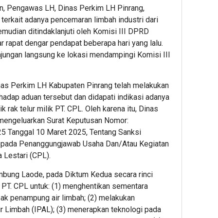
n, Pengawas LH, Dinas Perkim LH Pinrang,
terkait adanya pencemaran limbah industri dari
kemudian ditindaklanjuti oleh Komisi III DPRD
rapat dengar pendapat beberapa hari yang lalu.
jungan langsung ke lokasi mendampingi Komisi III
nas Perkim LH Kabupaten Pinrang telah melakukan
hadap aduan tersebut dan didapati indikasi adanya
k rak telur milik PT. CPL. Oleh karena itu, Dinas
 mengeluarkan Surat Keputusan Nomor:
 Tanggal 10 Maret 2025, Tentang Sanksi
epada Penanggungjawab Usaha Dan/Atau Kegiatan
a Lestari (CPL).
mbung Laode, pada Diktum Kedua secara rinci
PT. CPL untuk: (1) menghentikan sementara
ak penampung air limbah; (2) melakukan
r Limbah (IPAL); (3) menerapkan teknologi pada