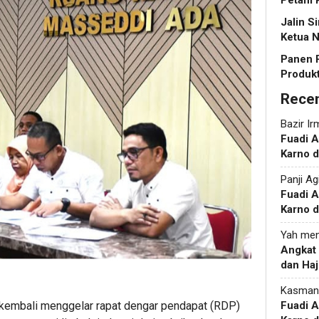
Petani 
Jalin S
Ketua N
Panen 
Produkt
Rece
Bazir Ir
Fuadi 
Karno d
Panji Ag
Fuadi 
Karno d
Yah
men
Angkat
dan Haj
Kasman
kembali menggelar rapat dengar pendapat (RDP)
Fuadi 