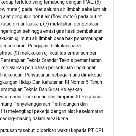
 kedap tertutup yang terhubung dengan IPAL; (5)
ow meter) pada inlet saluran air limbah sebelum air
alat pengukur debit air (flow meter) pada outlet
/atau dimanfaatkan; (7) melakukan pengelolaan
ngeringan sehingga emisi gas hasil pembakaran
lakukan uji mutu air limbah pada bak penampungan
 pencemaran. Pengujian dilakukan pada
strasi; (9) melakukan uji kualitas emisi sumber
 Persetujuan Teknis Standar Teknis pemanfaatan
n melakukan perubahan persetujuan lingkungan
 lingkungan. Penyusunan sebagaimana dimaksud
ngkungan Hidup Dan Kehutanan RI Nomor 5 Tahun
ersetujuan Teknis Dan Surat Kelayakan
ncemaran Lingkungan dan lampiran III Peraturan
ntang Penyelenggaraan Perlindungan dan
(11) melengkapi pekerja dengan alat keselamatan
masing-masing dalam areal kerja.
eputusan tesebut, diberikan waktu kepada PT. CPL