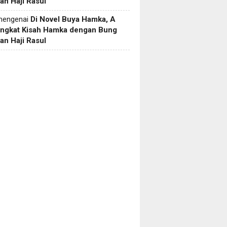
an Haji Rasul
engenai
Di Novel Buya Hamka, A
Angkat Kisah Hamka dengan Bung
an Haji Rasul