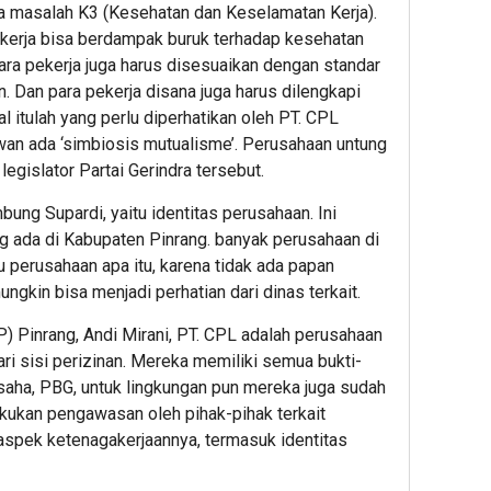
ya masalah K3 (Kesehatan dan Keselamatan Kerja).
 kerja bisa berdampak buruk terhadap kesehatan
i para pekerja juga harus disesuaikan dengan standar
Dan para pekerja disana juga harus dilengkapi
 itulah yang perlu diperhatikan oleh PT. CPL
wan ada ‘simbiosis mutualisme’. Perusahaan untung
egislator Partai Gerindra tersebut.
mbung Supardi, yaitu identitas perusahaan. Ini
g ada di Kabupaten Pinrang. banyak perusahaan di
hu perusahaan apa itu, karena tidak ada papan
ungkin bisa menjadi perhatian dari dinas terkait.
 Pinrang, Andi Mirani, PT. CPL adalah perusahaan
ri sisi perizinan. Mereka memiliki semua bukti-
 usaha, PBG, untuk lingkungan pun mereka juga sudah
kukan pengawasan oleh pihak-pihak terkait
aspek ketenagakerjaannya, termasuk identitas