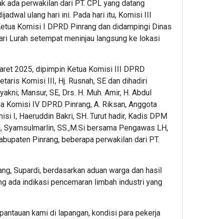
k ada perwakilan dari PT. CPL yang datang
adwal ulang hari ini. Pada hari itu, Komisi III
tua Komisi I DPRD Pinrang dan didampingi Dinas
ri Lurah setempat meninjau langsung ke lokasi
Maret 2025, dipimpin Ketua Komisi III DPRD
taris Komisi III, Hj. Rusnah, SE dan dihadiri
akni; Mansur, SE, Drs. H. Muh. Amir, H. Abdul
tua Komisi IV DPRD Pinrang, A. Riksan, Anggota
isi I, Haeruddin Bakri, SH. Turut hadir, Kadis DPM
LH, Syamsulmarlin, SS.,M.Si bersama Pengawas LH,
bupaten Pinrang, beberapa perwakilan dari PT.
ng, Supardi, berdasarkan aduan warga dan hasil
g ada indikasi pencemaran limbah industri yang
 pantauan kami di lapangan, kondisi para pekerja