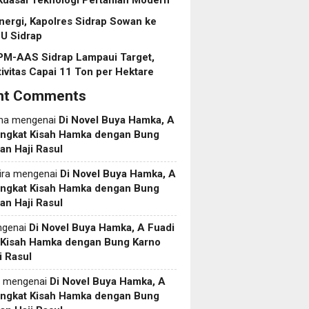
Kuasai Teknologi Pertanian Modern
inergi, Kapolres Sidrap Sowan ke
U Sidrap
PM-AAS Sidrap Lampaui Target,
ivitas Capai 11 Ton per Hektare
nt Comments
ma
mengenai
Di Novel Buya Hamka, A
Angkat Kisah Hamka dengan Bung
an Haji Rasul
ira
mengenai
Di Novel Buya Hamka, A
Angkat Kisah Hamka dengan Bung
an Haji Rasul
genai
Di Novel Buya Hamka, A Fuadi
 Kisah Hamka dengan Bung Karno
i Rasul
mengenai
Di Novel Buya Hamka, A
Angkat Kisah Hamka dengan Bung