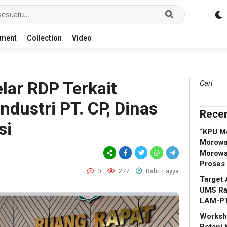
nment
Collection
Video
lar RDP Terkait
Cari
dustri PT. CP, Dinas
Recen
si
“KPU M
Morowal
Morowa
Proses
0
277
Bahri Layya
Target 
UMS Rap
LAM-P
Worksho