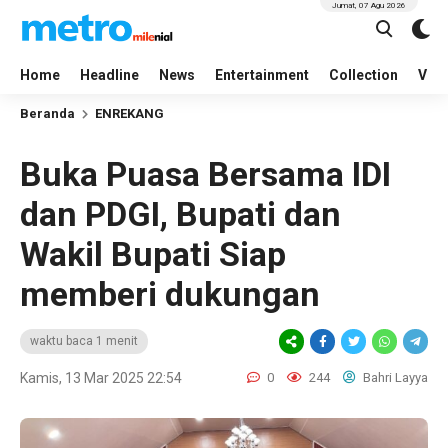
Jumat, 07 Agu 2026
Home
Headline
News
Entertainment
Collection
Vid
Beranda
ENREKANG
Buka Puasa Bersama IDI
dan PDGI, Bupati dan
Wakil Bupati Siap
memberi dukungan
waktu baca 1 menit
Kamis, 13 Mar 2025 22:54
0
244
Bahri Layya