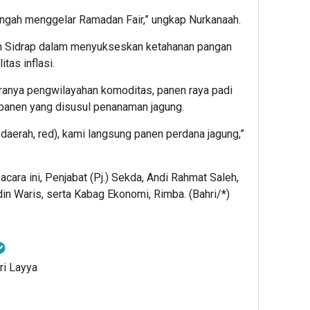
tengah menggelar Ramadan Fair,” ungkap Nurkanaah.
m Sidrap dalam menyukseskan ketahanan pangan
tas inflasi.
aranya pengwilayahan komoditas, panen raya padi
a panen yang disusul penanaman jagung.
 daerah, red), kami langsung panen perdana jagung,”
ara ini, Penjabat (Pj.) Sekda, Andi Rahmat Saleh,
n Waris, serta Kabag Ekonomi, Rimba. (Bahri/*)
ri Layya