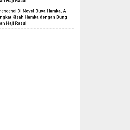
an Haji Rasul
engenai
Di Novel Buya Hamka, A
Angkat Kisah Hamka dengan Bung
an Haji Rasul