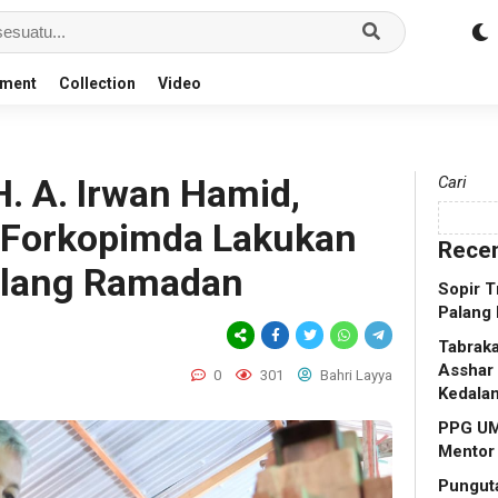
nment
Collection
Video
H. A. Irwan Hamid,
Cari
 Forkopimda Lakukan
Recen
elang Ramadan
Sopir T
Palang 
Tabraka
Asshar 
0
301
Bahri Layya
Kedala
PPG UM
Mentor
Punguta