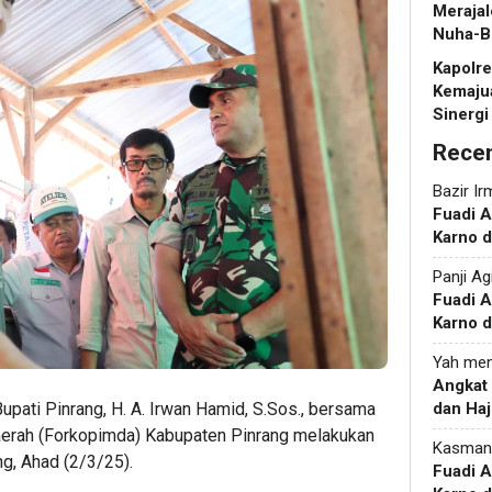
Merajal
Nuha-B
Kapolr
Kemaju
Sinergi
Rece
Bazir Ir
Fuadi 
Karno d
Panji Ag
Fuadi 
Karno d
Yah
men
Angkat
dan Haj
upati Pinrang, H. A. Irwan Hamid, S.Sos., bersama
aerah (Forkopimda) Kabupaten Pinrang melakukan
Kasman
ng, Ahad (2/3/25).
Fuadi 