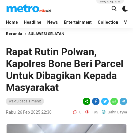
Senin, 10 Agu 2026
Home
Headline
News
Entertainment
Collection
Vid
Beranda
SULAWESI SELATAN
Rapat Rutin Polwan,
Kapolres Bone Beri Parcel
Untuk Dibagikan Kepada
Masyarakat
waktu baca 1 menit
Rabu, 26 Feb 2025 22:30
0
195
Bahri Layya