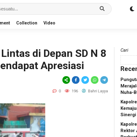
nment
Collection
Video
Lintas di Depan SD N 8
Cari
Mendapat Apresiasi
Recen
Punguta
Merajal
0
196
Bahri Layya
Nuha-B
Kapolr
Kemaju
Sinergi
Kapolr
Rektor 