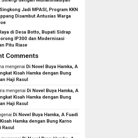
t Sinergi dengan Muhammadiyah
 Singkong Jadi MPASI, Program KKN
ppang Disambut Antusias Warga
roe
aya di Desa Botto, Bupati Sidrap
Dorong IP300 dan Modernisasi
an Pitu Riase
nt Comments
ma
mengenai
Di Novel Buya Hamka, A
Angkat Kisah Hamka dengan Bung
an Haji Rasul
ira
mengenai
Di Novel Buya Hamka, A
Angkat Kisah Hamka dengan Bung
an Haji Rasul
genai
Di Novel Buya Hamka, A Fuadi
 Kisah Hamka dengan Bung Karno
i Rasul