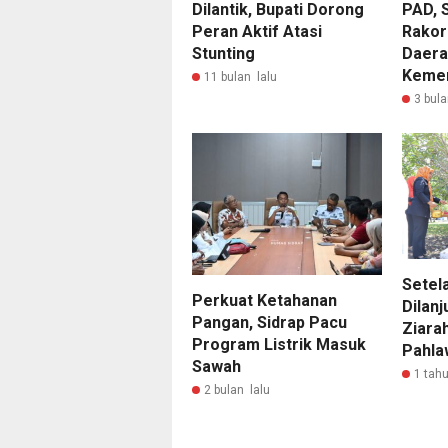
Dilantik, Bupati Dorong
PAD, S
Peran Aktif Atasi
Rakor
Stunting
Daera
Kemen
11 bulan lalu
3 bula
Setel
Perkuat Ketahanan
Dilan
Pangan, Sidrap Pacu
Ziara
Program Listrik Masuk
Pahla
Sawah
1 tahu
2 bulan lalu