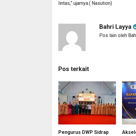
lintas,” ujarnya.( Nasution)
Bahri Layya
Pos lain oleh Bah
Pos terkait
Pengurus DWP Sidrap
Aksel