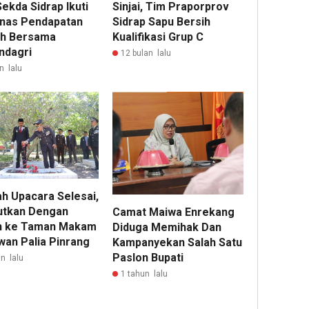
ekda Sidrap Ikuti
Sinjai, Tim Praporprov
nas Pendapatan
Sidrap Sapu Bersih
h Bersama
Kualifikasi Grup C
dagri
12 bulan lalu
n lalu
ah Upacara Selesai,
jutkan Dengan
Camat Maiwa Enrekang
h ke Taman Makam
Diduga Memihak Dan
wan Palia Pinrang
Kampanyekan Salah Satu
Paslon Bupati
n lalu
1 tahun lalu