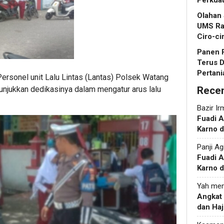
Perkua
Olahan
UMS Ra
Ciro-ci
Panen R
Terus 
Pertani
Personel unit Lalu Lintas (Lantas) Polsek Watang
unjukkan dedikasinya dalam mengatur arus lalu
Rece
Bazir Ir
Fuadi 
Karno d
Panji Ag
Fuadi 
Karno d
Yah
men
Angkat
dan Haj