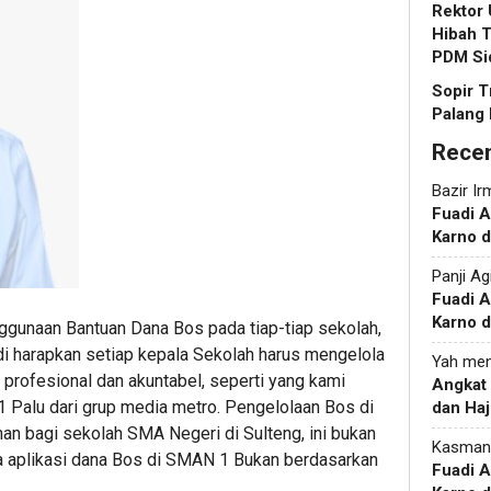
Rektor
Hibah T
PDM Si
Sopir T
Palang 
Rece
Bazir Ir
Fuadi 
Karno d
Panji Ag
Fuadi 
Karno d
ggunaan Bantuan Dana Bos pada tiap-tiap sekolah,
i harapkan setiap kepala Sekolah harus mengelola
Yah
men
 profesional dan akuntabel, seperti yang kami
Angkat
1 Palu dari grup media metro. Pengelolaan Bos di
dan Haj
n bagi sekolah SMA Negeri di Sulteng, ini bukan
Kasman
kta aplikasi dana Bos di SMAN 1 Bukan berdasarkan
Fuadi 