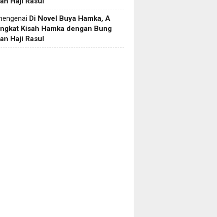
an Haji Rasul
engenai
Di Novel Buya Hamka, A
Angkat Kisah Hamka dengan Bung
an Haji Rasul