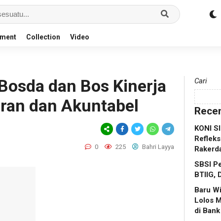
nment
Collection
Video
 Bosda dan Bos Kinerja
Cari
ran dan Akuntabel
Recen
KONI S
Refleks
0
225
Bahri Layya
Rakerd
SBSI Pe
BTIIG, 
Baru W
Lolos 
di Bank