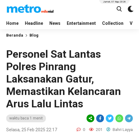
Jumat, 07 Agu 2026
Home
Headline
News
Entertainment
Collection
Vid
Beranda
Blog
Personel Sat Lantas
Polres Pinrang
Laksanakan Gatur,
Memastikan Kelancaran
Arus Lalu Lintas
waktu baca 1 menit
Selasa, 25 Feb 2025 22:17
0
201
Bahri Layya