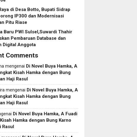
roe
aya di Desa Botto, Bupati Sidrap
Dorong IP300 dan Modernisasi
an Pitu Riase
 Baru PWI Sulsel,Suwardi Thahir
askan Pembaruan Database dan
 Digital Anggota
nt Comments
ma
mengenai
Di Novel Buya Hamka, A
Angkat Kisah Hamka dengan Bung
an Haji Rasul
ira
mengenai
Di Novel Buya Hamka, A
Angkat Kisah Hamka dengan Bung
an Haji Rasul
genai
Di Novel Buya Hamka, A Fuadi
 Kisah Hamka dengan Bung Karno
i Rasul