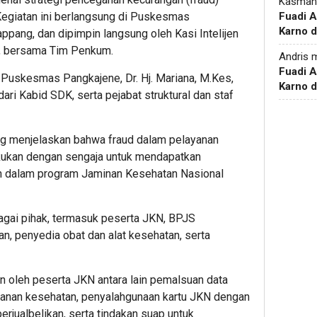
Kasman
egiatan ini berlangsung di Puskesmas
Fuadi 
Karno d
pang, dan dipimpin langsung oleh Kasi Intelijen
H, bersama Tim Penkum.
Andris
m
Fuadi 
a Puskesmas Pangkajene, Dr. Hj. Mariana, M.Kes,
Karno d
ri Kabid SDK, serta pejabat struktural dan staf
ng menjelaskan bahwa fraud dalam pelayanan
akukan dengan sengaja untuk mendapatkan
sah dalam program Jaminan Kesehatan Nasional
bagai pihak, termasuk peserta JKN, BPJS
an, penyedia obat dan alat kesehatan, serta
n oleh peserta JKN antara lain pemalsuan data
ayanan kesehatan, penyalahgunaan kartu JKN dengan
erjualbelikan, serta tindakan suap untuk