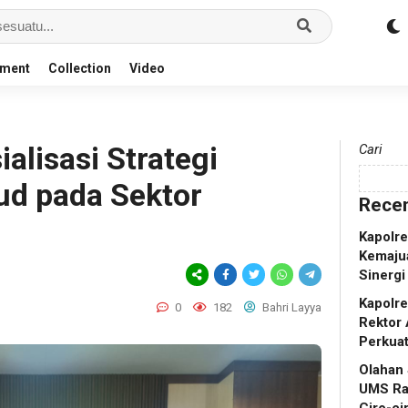
nment
Collection
Video
ialisasi Strategi
Cari
ud pada Sektor
Recen
Kapolr
Kemaju
Sinergi
Kapolr
0
182
Bahri Layya
Rektor 
Perkua
Olahan
UMS Ra