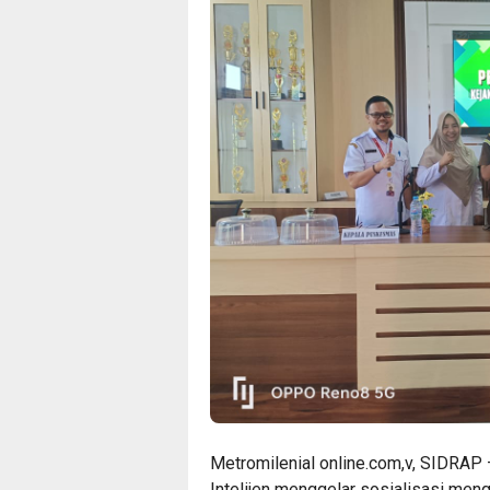
Metromilenial online.com,v, SIDRAP –
Intelijen menggelar sosialisasi men