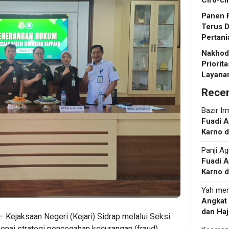
Ciro-ci
Panen R
Terus 
Pertani
Nakhoda
Priorit
Layanan
Rece
Bazir Ir
Fuadi 
Karno d
Panji Ag
Fuadi 
Karno d
Yah
men
Angkat
dan Haj
 Kejaksaan Negeri (Kejari) Sidrap melalui Seksi
genai strategi pencegahan kecurangan (fraud)