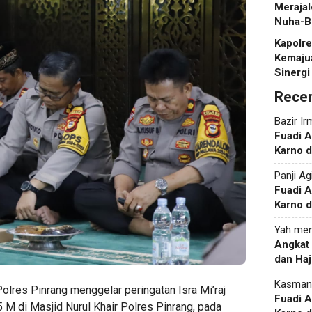
Merajal
Nuha-B
Kapolr
Kemaju
Sinergi
Rece
Bazir Ir
Fuadi 
Karno d
Panji Ag
Fuadi 
Karno d
Yah
men
Angkat
dan Haj
Kasman
olres Pinrang menggelar peringatan Isra Mi’raj
Fuadi 
 di Masjid Nurul Khair Polres Pinrang, pada