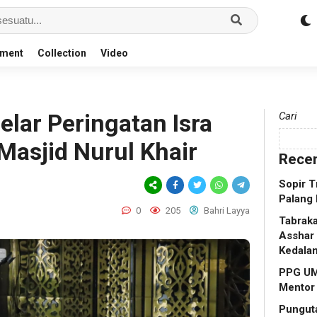
nment
Collection
Video
elar Peringatan Isra
Cari
 Masjid Nurul Khair
Recen
Sopir T
Palang 
0
205
Bahri Layya
Tabraka
Asshar 
Kedala
PPG UM
Mentor
Punguta