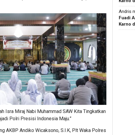
Karno d
Andris
m
Fuadi 
Karno d
ah Isra Miraj Nabi Muhammad SAW Kita Tingkatkan
jadi Polri Presisi Indonesia Maju.”
rang AKBP Andiko Wicaksono, S.I.K, Plt Waka Polres