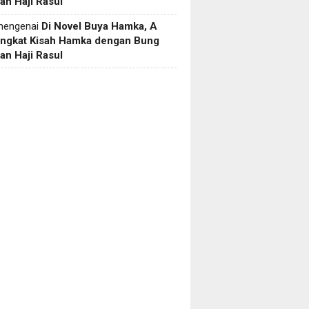
an Haji Rasul
engenai
Di Novel Buya Hamka, A
Angkat Kisah Hamka dengan Bung
an Haji Rasul