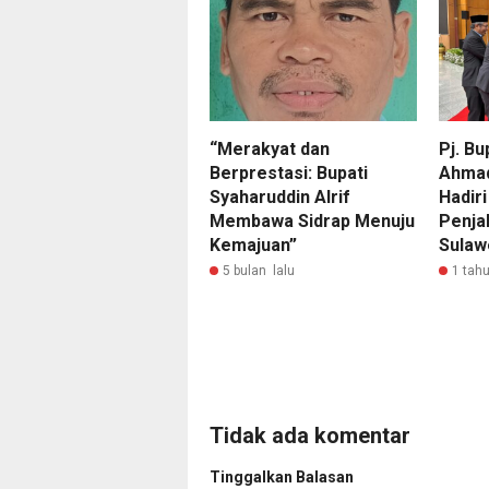
“Merakyat dan
Pj. Bu
Berprestasi: Bupati
Ahmadi
Syaharuddin Alrif
Hadiri
Membawa Sidrap Menuju
Penja
Kemajuan”
Sulaw
5 bulan lalu
1 tahu
Tidak ada komentar
Tinggalkan Balasan