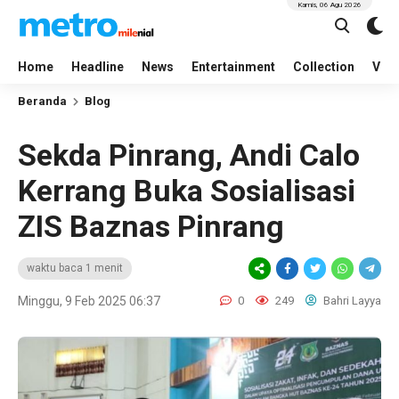
Kamis, 06 Agu 2026
Home
Headline
News
Entertainment
Collection
Vid
Beranda
Blog
Sekda Pinrang, Andi Calo
Kerrang Buka Sosialisasi
ZIS Baznas Pinrang
waktu baca 1 menit
Minggu, 9 Feb 2025 06:37
0
249
Bahri Layya