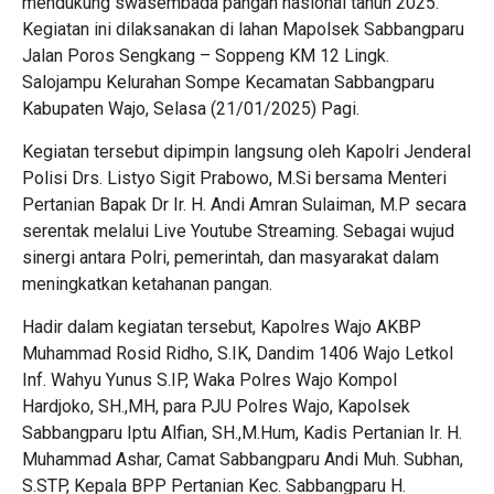
mendukung swasembada pangan nasional tahun 2025.
Kegiatan ini dilaksanakan di lahan Mapolsek Sabbangparu
Jalan Poros Sengkang – Soppeng KM 12 Lingk.
Salojampu Kelurahan Sompe Kecamatan Sabbangparu
Kabupaten Wajo, Selasa (21/01/2025) Pagi.
Kegiatan tersebut dipimpin langsung oleh Kapolri Jenderal
Polisi Drs. Listyo Sigit Prabowo, M.Si bersama Menteri
Pertanian Bapak Dr Ir. H. Andi Amran Sulaiman, M.P secara
serentak melalui Live Youtube Streaming. Sebagai wujud
sinergi antara Polri, pemerintah, dan masyarakat dalam
meningkatkan ketahanan pangan.
Hadir dalam kegiatan tersebut, Kapolres Wajo AKBP
Muhammad Rosid Ridho, S.IK, Dandim 1406 Wajo Letkol
Inf. Wahyu Yunus S.IP, Waka Polres Wajo Kompol
Hardjoko, SH.,MH, para PJU Polres Wajo, Kapolsek
Sabbangparu Iptu Alfian, SH.,M.Hum, Kadis Pertanian Ir. H.
Muhammad Ashar, Camat Sabbangparu Andi Muh. Subhan,
S.STP, Kepala BPP Pertanian Kec. Sabbangparu H.