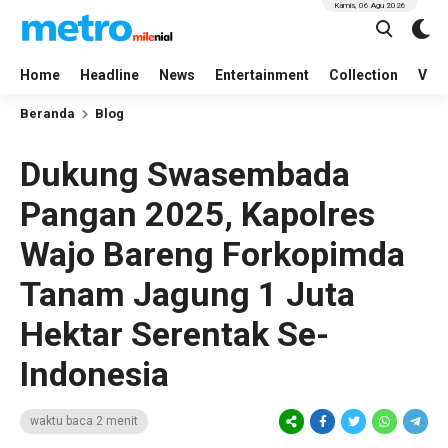
Kamis, 06 Agu 2026
Home
Headline
News
Entertainment
Collection
Vid
Beranda
Blog
Dukung Swasembada
Pangan 2025, Kapolres
Wajo Bareng Forkopimda
Tanam Jagung 1 Juta
Hektar Serentak Se-
Indonesia
waktu baca 2 menit