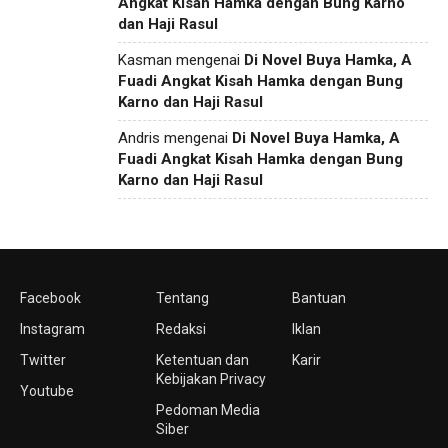
Angkat Kisah Hamka dengan Bung Karno
dan Haji Rasul
Kasman
mengenai
Di Novel Buya Hamka, A
Fuadi Angkat Kisah Hamka dengan Bung
Karno dan Haji Rasul
Andris
mengenai
Di Novel Buya Hamka, A
Fuadi Angkat Kisah Hamka dengan Bung
Karno dan Haji Rasul
Facebook
Tentang
Bantuan
Instagram
Redaksi
Iklan
Twitter
Ketentuan dan
Karir
Kebijakan Privacy
Youtube
Pedoman Media
Siber