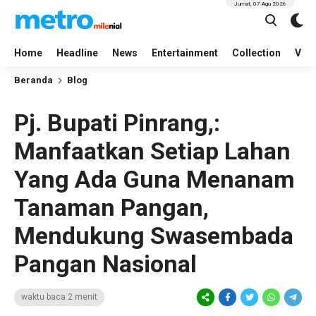
Jumat, 07 Agu 2026
Home
Headline
News
Entertainment
Collection
Vid
Beranda
Blog
Pj. Bupati Pinrang,:
Manfaatkan Setiap Lahan
Yang Ada Guna Menanam
Tanaman Pangan,
Mendukung Swasembada
Pangan Nasional
waktu baca 2 menit