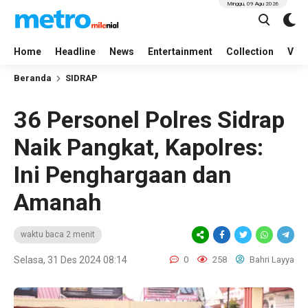
Minggu, 09 Agu 2026
Home
Headline
News
Entertainment
Collection
Vid
Beranda
SIDRAP
36 Personel Polres Sidrap
Naik Pangkat, Kapolres:
Ini Penghargaan dan
Amanah
waktu baca 2 menit
Selasa, 31 Des 2024 08:14
0
258
Bahri Layya