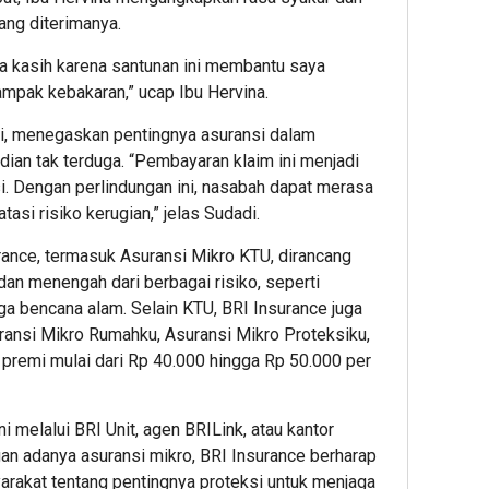
ang diterimanya.
a kasih karena santunan ini membantu saya
mpak kebakaran,” ucap Ibu Hervina.
i, menegaskan pentingnya asuransi dalam
adian tak terduga. “Pembayaran klaim ini menjadi
si. Dengan perlindungan ini, nasabah dapat merasa
asi risiko kerugian,” jelas Sudadi.
rance, termasuk Asuransi Mikro KTU, dirancang
dan menengah dari berbagai risiko, seperti
ga bencana alam. Selain KTU, BRI Insurance juga
ransi Mikro Rumahku, Asuransi Mikro Proteksiku,
premi mulai dari Rp 40.000 hingga Rp 50.000 per
 melalui BRI Unit, agen BRILink, atau kantor
an adanya asuransi mikro, BRI Insurance berharap
rakat tentang pentingnya proteksi untuk menjaga