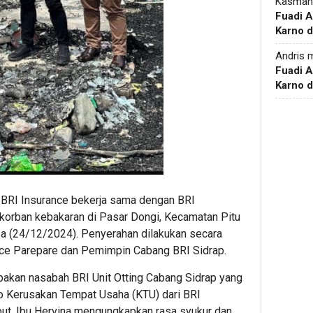
Kasman
Fuadi 
Karno d
Andris
m
Fuadi 
Karno d
 BRI Insurance bekerja sama dengan BRI
korban kebakaran di Pasar Dongi, Kecamatan Pitu
sa (24/12/2024). Penyerahan dilakukan secara
nce Parepare dan Pemimpin Cabang BRI Sidrap.
pakan nasabah BRI Unit Otting Cabang Sidrap yang
ro Kerusakan Tempat Usaha (KTU) dari BRI
ut, Ibu Hervina mengungkapkan rasa syukur dan