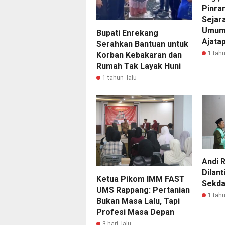
Pinra
Sejar
Umum 
Bupati Enrekang
Ajata
Serahkan Bantuan untuk
1 tahu
Korban Kebakaran dan
Rumah Tak Layak Huni
1 tahun lalu
Andi 
Dilant
Ketua Pikom IMM FAST
Sekda
UMS Rappang: Pertanian
1 tahu
Bukan Masa Lalu, Tapi
Profesi Masa Depan
3 hari lalu