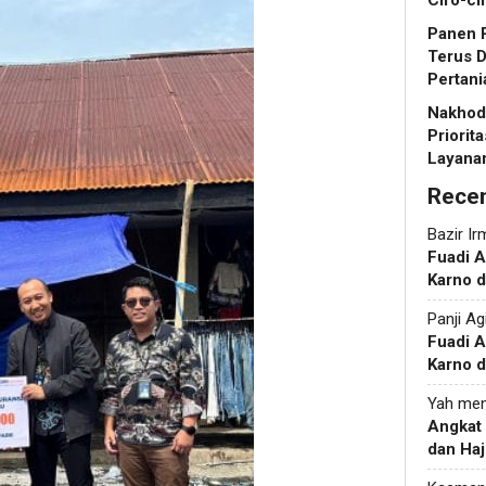
Ciro-ci
Panen R
Terus 
Pertani
Nakhoda
Priorit
Layanan
Rece
Bazir Ir
Fuadi 
Karno d
Panji Ag
Fuadi 
Karno d
Yah
men
Angkat
dan Haj