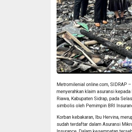
Metromilenial online.com, SIDRAP –
menyerahkan klaim asuransi kepada 
Riawa, Kabupaten Sidrap, pada Sela
simbolis oleh Pemimpin BRI Insura
Korban kebakaran, Ibu Hervina, meru
sudah terdaftar dalam Asuransi Mik
Insurance. Dalam kesempatan terseb