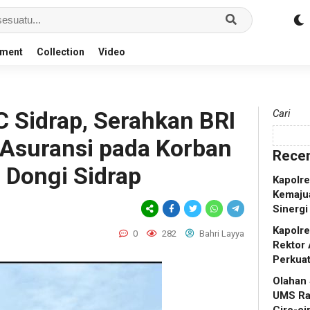
nment
Collection
Video
 Sidrap, Serahkan BRI
Cari
 Asuransi pada Korban
Recen
 Dongi Sidrap
Kapolr
Kemaju
Sinergi
Kapolr
0
282
Bahri Layya
Rektor 
Perkua
Olahan
UMS Ra