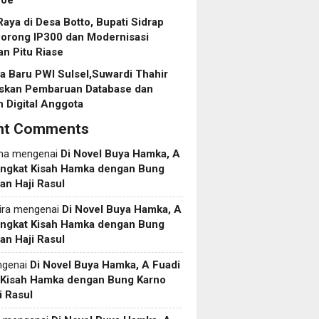
roe
aya di Desa Botto, Bupati Sidrap
Dorong IP300 dan Modernisasi
an Pitu Riase
 Baru PWI Sulsel,Suwardi Thahir
askan Pembaruan Database dan
 Digital Anggota
nt Comments
ma
mengenai
Di Novel Buya Hamka, A
Angkat Kisah Hamka dengan Bung
an Haji Rasul
ira
mengenai
Di Novel Buya Hamka, A
Angkat Kisah Hamka dengan Bung
an Haji Rasul
genai
Di Novel Buya Hamka, A Fuadi
 Kisah Hamka dengan Bung Karno
i Rasul