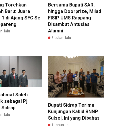
ng Torehkan
Bersama Bupati SAR,
ah Baru: Juara
hingga Doorprize, Milad
1 di Ajang SFC Se-
FISIP UMS Rappang
ppareng
Disambut Antusias
Alumni
n lalu
3 bulan lalu
Rahmat Saleh
ik sebagai Pj
Bupati Sidrap Terima
 Sidrap
Kunjungan Kabid BNNP
n lalu
Sulsel, Ini yang Dibahas
1 tahun lalu