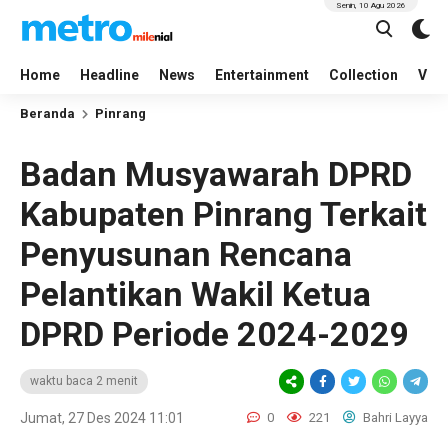
Senin, 10 Agu 2026
Home
Headline
News
Entertainment
Collection
Vid
Beranda
Pinrang
Badan Musyawarah DPRD
Kabupaten Pinrang Terkait
Penyusunan Rencana
Pelantikan Wakil Ketua
DPRD Periode 2024-2029
waktu baca 2 menit
Jumat, 27 Des 2024 11:01
0
221
Bahri Layya